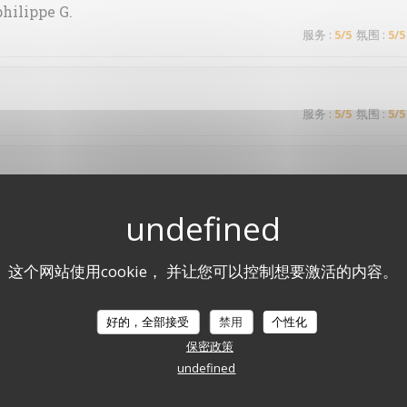
philippe
G
服务
:
5
/5
氛围
:
5
/5
服务
:
5
/5
氛围
:
5
/5
服务
:
5
/5
氛围
:
3
/5
这个网站使用cookie， 并让您可以控制想要激活的内容。
服务
:
5
/5
氛围
:
5
/5
好的，全部接受
禁用
个性化
d’habitude !
保密政策
undefined