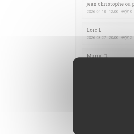
jean christophe ou 
2026-04-18
- 12:00 - 来宾 3
Loïc
L
2026-03-27
- 20:00 - 来宾 2
Muriel
D
2026-03-28
- 12:15 - 来宾 2
Lucie
B
2026-03-26
- 12:00 - 来宾 2
C’était très bon, comme 
Annick
C