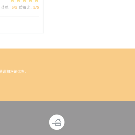
菜单
:
5
/5
质价比
:
5
/5
通讯和营销优惠。
打开))