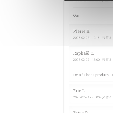
2026-03-21
- 13:15 - 来宾 3
Oui
Pierre
B
2026-02-28
- 19:15 - 来宾 3
Raphaël
C
2026-02-27
- 13:00 - 来宾 3
De très bons produits, u
Eric
L
2026-02-21
- 20:00 - 来宾 4
Brice
O