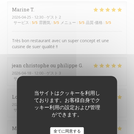
Marine
T
2026-04-25
- 12:30 - ゲスト 2
サービス
:
5
/5
雰囲気
:
5
/5
メニュー
:
5
/5
品質-価格
:
5
/5
Très bon restaurant avec un super concept et une
cuisine de suer qualité !!
jean christophe ou philippe
G
2026-04-18
- 12:00 - ゲスト 3
サービス
:
5
/5
雰囲気
:
5
/5
メニュー
:
5
/5
品質-価格
:
5
/5
当サイトはクッキーを利用し
Loïc
L
ております。お客様自身でク
2026-03-27
- 20:00 - ゲスト 2
ッキー利用の設定および管理
サービス
:
5
/5
雰囲気
:
5
/5
メニュー
:
5
/5
品質-価格
:
5
/5
ができます。
Muriel
D
全てに同意する