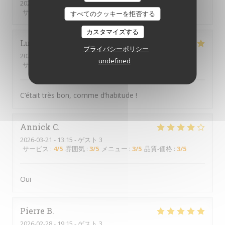
2026-03-28
- 12:15 - ゲスト 2
サービス
:
5
/5
雰囲気
:
3
/5
メニュー
:
5
/5
品質-価格
:
5
/5
すべてのクッキーを拒否する
カスタマイズする
Lucie
B
プライバシーポリシー
2026-03-26
- 12:00 - ゲスト 2
undefined
サービス
:
5
/5
雰囲気
:
5
/5
メニュー
:
5
/5
品質-価格
:
5
/5
C’était très bon, comme d’habitude !
Annick
C
2026-03-21
- 13:15 - ゲスト 3
サービス
:
4
/5
雰囲気
:
3
/5
メニュー
:
3
/5
品質-価格
:
3
/5
Oui
Pierre
B
2026-02-28
- 19:15 - ゲスト 3