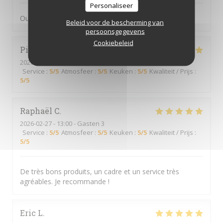
Personaliseer
Oui
Beleid voor de bescherming van
persoonsgegevens
Cookiebeleid
Pierre
B
2026-02-28
- 19:15 - Gasten 3
Service
:
5
/5
Atmosfeer
:
5
/5
Keuken
:
5
/5
Kwaliteit / Prijs
:
5
/5
Raphaël
C
2026-02-27
- 13:00 - Gasten 3
Service
:
5
/5
Atmosfeer
:
5
/5
Keuken
:
5
/5
Kwaliteit / Prijs
:
5
/5
De très bons produits, un cadre et un service très
agréables. Je recommande !
Eric
L