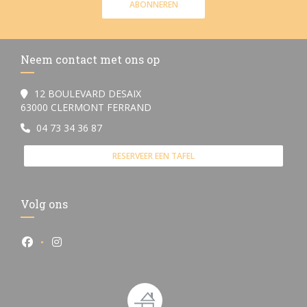
ABONNEREN
Neem contact met ons op
12 BOULEVARD DESAIX
((opent in een nieuw venster))
63000 CLERMONT FERRAND
04 73 34 36 87
RESERVEER EEN TAFEL
Volg ons
Facebook ((opent in een nieuw venster))
Instagram ((opent in een nieuw venster))