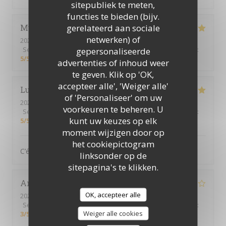
sitepubliek te meten,
functies te bieden (bijv.
gerelateerd aan sociale
Muriel
D
netwerken) of
2026-03-28
- 12:15 - Gasten 2
Service
:
5
/5
Atmosfeer
:
3
/5
Keuken
:
5
/5
Kwaliteit / Prijs
:
gepersonaliseerde
5
/5
advertenties of inhoud weer
te geven. Klik op 'OK,
accepteer alle', 'Weiger alle'
Lucie
B
of 'Personaliseer' om uw
2026-03-26
- 12:00 - Gasten 2
voorkeuren te beheren. U
Service
:
5
/5
Atmosfeer
:
5
/5
Keuken
:
5
/5
Kwaliteit / Prijs
:
kunt uw keuzes op elk
5
/5
moment wijzigen door op
het cookiepictogram
C’était très bon, comme d’habitude !
linksonder op de
sitepagina's te klikken.
Annick
C
OK, accepteer alle
2026-03-21
- 13:15 - Gasten 3
Service
:
4
/5
Atmosfeer
:
3
/5
Keuken
:
3
/5
Kwaliteit / Prijs
:
Weiger alle cookies
3
/5