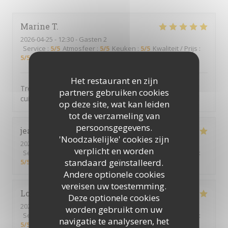
Marine
T
2026-04-25
- 12:30 - Gasten 2
Service
:
5
/5
Atmosfeer
:
5
/5
Keuken
:
5
/5
Kwaliteit / Prijs
:
5
/5
Het restaurant en zijn
Très bon restaurant avec un super concept et une
partners gebruiken cookies
cuisine de suer qualité !!
op deze site, wat kan leiden
tot de verzameling van
persoonsgegevens.
jean christophe ou philippe
G
'Noodzakelijke' cookies zijn
2026-04-18
- 12:00 - Gasten 3
verplicht en worden
Service
:
5
/5
Atmosfeer
:
5
/5
Keuken
:
5
/5
Kwaliteit / Prijs
:
standaard geïnstalleerd.
5
/5
Andere optionele cookies
vereisen uw toestemming.
Loïc
L
Deze optionele cookies
2026-03-27
- 20:00 - Gasten 2
worden gebruikt om uw
Service
:
5
/5
Atmosfeer
:
5
/5
Keuken
:
5
/5
Kwaliteit / Prijs
:
navigatie te analyseren, het
5
/5