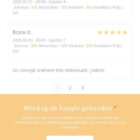
2026-02-21
- 20:00 - Gasten 4
Service
:
5
/5
Atmosfeer
:
5
/5
Keuken
:
5
/5
Kwaliteit / Prijs
:
5
/5
Brice
O
2026-02-20
- 20:00 - Gasten 7
Service
:
5
/5
Atmosfeer
:
5
/5
Keuken
:
5
/5
Kwaliteit / Prijs
:
5
/5
Un concept vraiment très intéressant, j'adore.
1
2
3
Word op de hoogte gehouden
*
Schrijf je in op onze nieuwsbrief om gepersonaliseerde
communicatie en marketingaanbiedingen per e-mail van ons te
ontvangen.