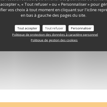
accepter », « Tout refuser » ou « Personnaliser » pour gé
Visite virtuelle
ier vos choix à tout moment en cliquant sur l'icône repr
en bas à gauche des pages du site.
Tout accepter
Tout refuser
Personnaliser
Politique de protection des données à caractère personnel
Politique de gestion des cookies