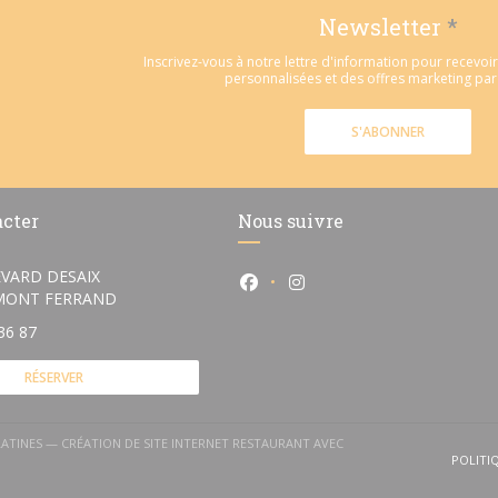
Newsletter
*
Inscrivez-vous à notre lettre d'information pour recevo
personnalisées et des offres marketing par 
S'ABONNER
acter
Nous suivre
VARD DESAIX
Facebook ((ouvre une nouvelle
Instagram ((ouvre une n
((ouvre une nouvelle fenêtre))
RMONT FERRAND
36 87
RÉSERVER
)
LATINES — CRÉATION DE SITE INTERNET RESTAURANT AVEC
E UNE NOUVELLE FENÊTRE))
POLITI