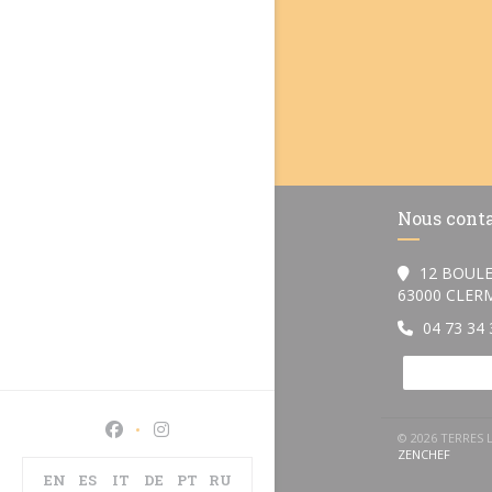
Nous cont
12 BOULE
63000 CLE
04 73 34 
Facebook ((ouvre une nouvelle fenêtre))
Instagram ((ouvre une nouvelle fenêtre)
© 2026 TERRES 
((OUVR
ZENCHEF
EN
ES
IT
DE
PT
RU