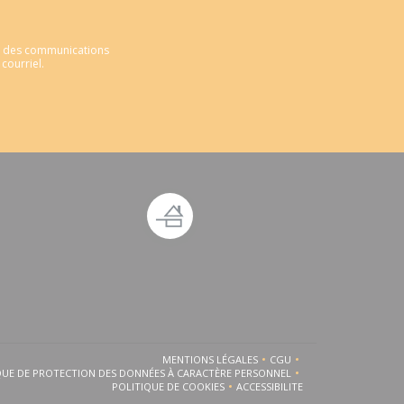
ir des communications
courriel.
 fenêtre))
ouvelle fenêtre))
MENTIONS LÉGALES
CGU
((OUVRE UNE NOUVELLE FENÊTRE))
((OUVRE UNE NOUVELLE 
QUE DE PROTECTION DES DONNÉES À CARACTÈRE PERSONNEL
((OUVRE UNE NOUVELLE FENÊTRE))
POLITIQUE DE COOKIES
ACCESSIBILITE
((OUVRE UNE NOUVELLE FENÊTRE))
((OUVRE UNE NOUVELLE FEN