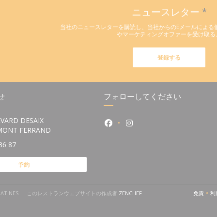
ニュースレター
*
当社のニュースレターを購読し、当社からのEメールによる
やマーケティングオファーを受け取る
登録する
せ
フォローしてください
VARD DESAIX
Facebook ((新しいウィンドウ
Instagram ((新しい
((新しいウィンドウで開きます))
RMONT FERRAND
36 87
予約
)
((新しいウィンドウで開きます))
RES LATINES — このレストランウェブサイトの作成者
ZENCHEF
免責
利
((新