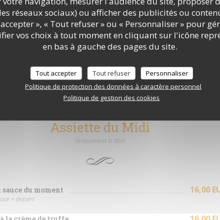
r votre navigation, mesurer l'audience du site, proposer d
4,00 E
la liqueur de châtaignes et crème fouettée
c les réseaux sociaux) ou afficher des publicités ou conte
accepter », « Tout refuser » ou « Personnaliser » pour gé
4,00 E
otta à la vanille et coulis fruité
ier vos choix à tout moment en cliquant sur l'icône repr
en bas à gauche des pages du site.
4,00 E
su della mamma.
maison au café.
Tout accepter
Tout refuser
Personnaliser
4,00 E
lait caramel au beurre salé
Politique de protection des données à caractère personnel
Politique de gestion des cookies
Assiette du Midi
Uniquement le Midi
16,00 E
t sauce du moment
uce + dessert
16,00 E
 à la crème de truffe