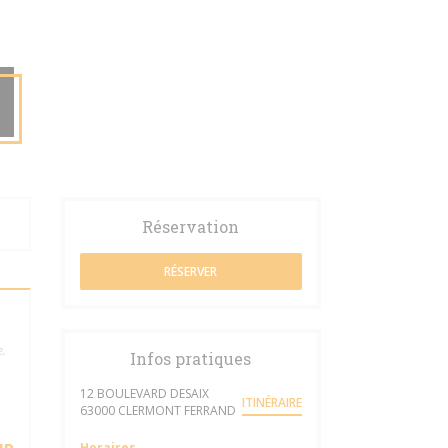
Réservation
RÉSERVER
e.
Infos pratiques
12 BOULEVARD DESAIX
ITINÉRAIRE
((ouvre une nouvelle fenêtre))
63000 CLERMONT FERRAND
Horaires