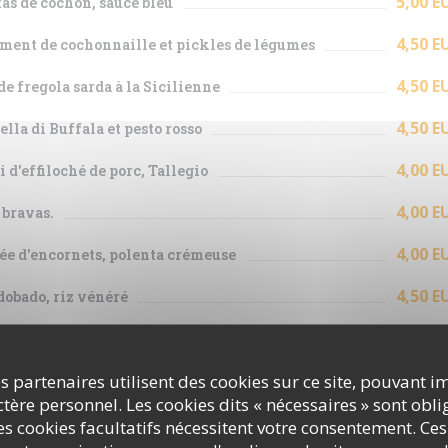
5,00 E
as de cochon, sauce bleu
4,50 E
ment de cochonnaille et pickles de légumes
4,50 E
de fregola sarda à la Sicilienne
4,50 E
lla di Buffala et pesto rosso
4,00 E
i d'effiloché de porc, Tallegio
4,00 E
 bravas.
4,00 E
ée d'encornets, polenta crémeuse
4,50 E
obado, riz vénéré
5,50 E
 à la crème de truffe et champignons.
s partenaires utilisent des cookies sur ce site, pouvant i
4,00 E
 de farro tomaté, chorizo, champignons
ère personnel. Les cookies dits « nécessaires » sont oblig
4,00 E
tion de fromages italo-hispaniques
s cookies facultatifs nécessitent votre consentement. Ces