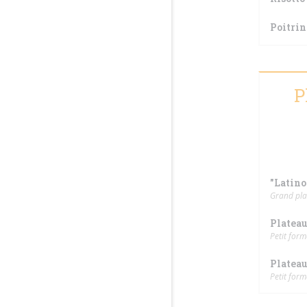
Poitrin
P
"Latino
Grand plat
Plateau
Petit form
Plateau
Petit form