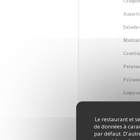
Croquet
Assorti
Salade 
Mozzare
Crostin
Patatas
Fricass
Lomo ad
Risotto
Le restaurant et se
Risotto
de données à caract
Dégusta
par défaut. D'autre