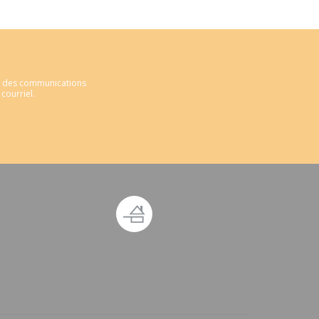
ir des communications
courriel.
 fenêtre))
ouvelle fenêtre))