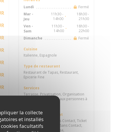
UR
Fermé
Lundi
UR
Mar
-
11h30 -
18h30 -
•
14h00
21h30
Jeu
UR
Ven
-
11h30 -
18h30 -
•
14h00
22h00
Sam
UR
Fermé
Dimanche
Cuisine
UR
Italienne, Espagnole
UR
Type de restaurant
Restaurant de Tapas, Restaurant,
UR
Epicerie Fine
UR
Services
Terrasse, Privatisation, Organisation
UR
d'événements, Accès aux personnes à
mobilité réduite
mpliquer la collecte
UR
Moyens de paiement
atoires et installés
Paiement mobile, Sans Contact, Ticket
UR
 cookies facultatifs
Restaurant, Paiement Sans Contact,
Chèques Vacances, Visa,