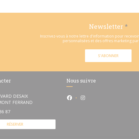
Newsletter
*
Inscrivez-vous à notre lettre d'information pour recevo
personnalisées et des offres marketing par 
S'ABONNER
acter
Nous suivre
VARD DESAIX
Facebook ((ouvre une nouvelle
Instagram ((ouvre une n
((ouvre une nouvelle fenêtre))
RMONT FERRAND
36 87
RÉSERVER