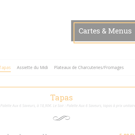
Cartes & Menus
Tapas
Assiette du Midi
Plateaux de Charcuteries/Fromages
Tapas
 Palette Aux 6 Saveurs, à 18,90€. Le Soir : Palette Aux 6 Saveurs, tapas à prix unitair