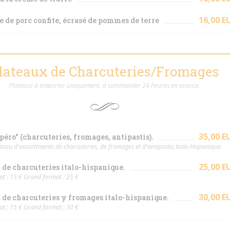
16,00 E
e de porc confite, écrasé de pommes de terre
lateaux de Charcuteries/Fromages
Plateaux à emporter uniquement, à commander 24 heures en avance.
35,00 E
péro" (charcuteries, fromages, antipastis).
eau d'assortiments de charcuteries, de fromages et d'antipastis Italo-Hispanique.
25,00 E
 de charcuteries italo-hispanique.
at : 15 € Grand format : 25 €
30,00 E
 de charcuteries y fromages italo-hispanique.
at : 15 € Grand format : 30 €