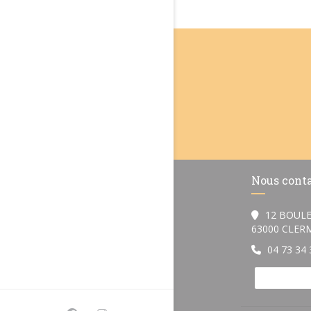
Nous cont
12 BOULE
63000 CLE
04 73 34 