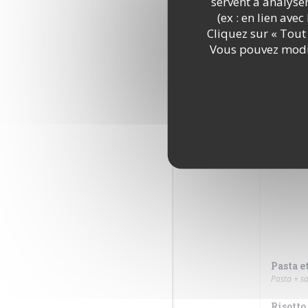
servent à analyse
Baba à 
(ex : en lien ave
Cliquez sur « Tout 
Panna c
Vous pouvez modif
Tirami
Tiramisu 
Riz au 
Pasta e
Pasta + sa
Risotto