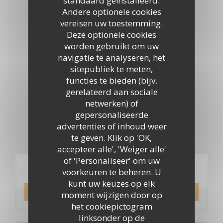
standaard geïnstalleerd.
Virtuele tour
Andere optionele cookies
vereisen uw toestemming.
Deze optionele cookies
worden gebruikt om uw
navigatie te analyseren, het
sitepubliek te meten,
functies te bieden (bijv.
gerelateerd aan sociale
netwerken) of
gepersonaliseerde
advertenties of inhoud weer
te geven. Klik op 'OK,
accepteer alle', 'Weiger alle'
of 'Personaliseer' om uw
Reservering
voorkeuren te beheren. U
kunt uw keuzes op elk
RESERVEER EEN TAFEL
moment wijzigen door op
het cookiepictogram
linksonder op de