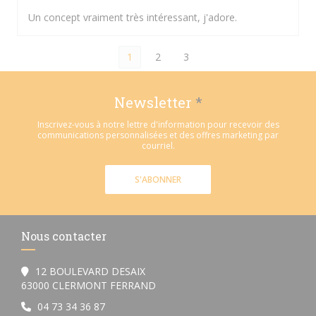
Un concept vraiment très intéressant, j'adore.
1
2
3
Newsletter
*
Inscrivez-vous à notre lettre d'information pour recevoir des
communications personnalisées et des offres marketing par
courriel.
S'ABONNER
Nous contacter
12 BOULEVARD DESAIX
((ouvre une nouvelle fenêtre))
63000 CLERMONT FERRAND
04 73 34 36 87