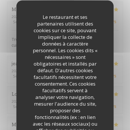
Marine
T
Le restaurant et ses
2026-04-25
- 12:30 - Couverts 2
Service
:
5
/5
Ambiance
:
5
/5
Cuisine
:
5
/5
Qualité / Prix
:
5
/5
partenaires utilisent des
cookies sur ce site, pouvant
impliquer la collecte de
Très bon restaurant avec un super concept et une
données à caractère
cuisine de suer qualité !!
personnel. Les cookies dits «
nécessaires » sont
obligatoires et installés par
jean christophe ou philippe
G
défaut. D'autres cookies
2026-04-18
- 12:00 - Couverts 3
Service
:
5
/5
Ambiance
:
5
/5
Cuisine
:
5
/5
Qualité / Prix
:
5
/5
facultatifs nécessitent votre
consentement. Ces cookies
facultatifs servent à
Loïc
L
analyser votre navigation,
2026-03-27
- 20:00 - Couverts 2
mesurer l'audience du site,
Service
:
5
/5
Ambiance
:
5
/5
Cuisine
:
5
/5
Qualité / Prix
:
5
/5
proposer des
fonctionnalités (ex : en lien
avec les réseaux sociaux) ou
Muriel
D