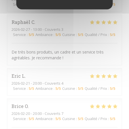
Service
:
5
/5
Ambiance
:
5
/5
Cuisine
:
5
/5
Qualité / Prix
:
5
/5
Raphaël
C
2026-02-27
- 13:00 - Couverts 3
Service
:
5
/5
Ambiance
:
5
/5
Cuisine
:
5
/5
Qualité / Prix
:
5
/5
De très bons produits, un cadre et un service très
agréables. Je recommande !
Eric
L
2026-02-21
- 20:00 - Couverts 4
Service
:
5
/5
Ambiance
:
5
/5
Cuisine
:
5
/5
Qualité / Prix
:
5
/5
Brice
O
2026-02-20
- 20:00 - Couverts 7
Service
:
5
/5
Ambiance
:
5
/5
Cuisine
:
5
/5
Qualité / Prix
:
5
/5