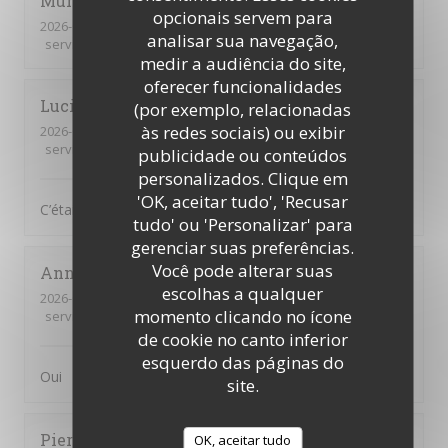
Muriel
D
opcionais servem para
2026-03-28
- 12:15 - guests 2
analisar sua navegação,
service
:
5
/5
ambience
:
3
/5
menu
:
5
/5
quality_price
:
5
/5
medir a audiência do site,
oferecer funcionalidades
Lucie
B
(por exemplo, relacionadas
às redes sociais) ou exibir
2026-03-26
- 12:00 - guests 2
service
:
5
/5
ambience
:
5
/5
menu
:
5
/5
quality_price
:
5
/5
publicidade ou conteúdos
personalizados. Clique em
'OK, aceitar tudo', 'Recusar
C’était très bon, comme d’habitude !
tudo' ou 'Personalizar' para
gerenciar suas preferências.
Você pode alterar suas
Annick
C
escolhas a qualquer
2026-03-21
- 13:15 - guests 3
momento clicando no ícone
service
:
4
/5
ambience
:
3
/5
menu
:
3
/5
quality_price
:
3
/5
de cookie no canto inferior
esquerdo das páginas do
Oui
site.
Pierre
B
OK, aceitar tudo