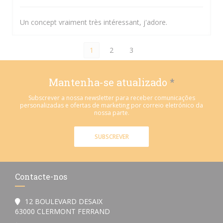
Un concept vraiment très intéressant, j'adore.
1
2
3
Mantenha-se atualizado
*
Subscrever a nossa newsletter para receber comunicações
personalizadas e ofertas de marketing por correio eletrónico da
nossa parte.
SUBSCREVER
Contacte-nos
12 BOULEVARD DESAIX
((abre numa nova janela))
63000 CLERMONT FERRAND