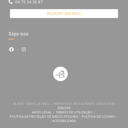
04 73 34 36 87
RESERVAR UMA MESA
Siga-nos
Facebook ((abre numa nova janela))
Instagram ((abre numa nova janela))
© 2026 TERRES LATINES — WEBSITE DO RESTAURANTE CRIADO POR
((ABRE NUMA NOVA JANELA))
ZENCHEF
AVISO LEGAL
TERMOS DE UTILIZAÇÃO
((ABRE NUMA NOVA JANELA))
((ABRE NUMA NOVA JANELA))
POLÍTICA DE PROTEÇÃO DE DADOS PESSOAIS
POLÍTICA DE COOKIES
((ABRE NUMA NOVA JANELA))
((ABRE NUMA NOVA
ACESSIBILIDADE
((ABRE NUMA NOVA JANELA))