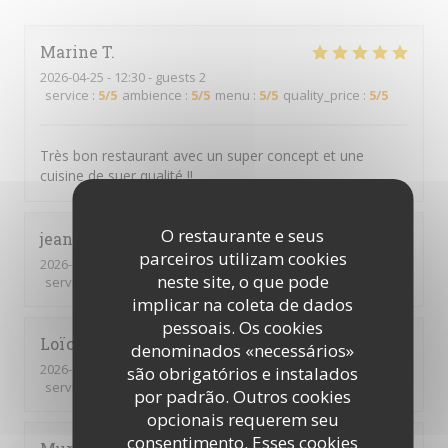
Marine
T
2026-04-25
- 12:30 - guests 2
service
:
5
/5
ambience
:
5
/5
menu
:
5
/5
quality_price
:
5
/5
Très bon restaurant avec un super concept et une
cuisine de suer qualité !!
O restaurante e seus
jean christophe ou philippe
G
parceiros utilizam cookies
2026-04-18
- 12:00 - guests 3
neste site, o que pode
service
:
5
/5
ambience
:
5
/5
menu
:
5
/5
quality_price
:
5
/5
implicar na coleta de dados
pessoais. Os cookies
Loïc
L
denominados «necessários»
2026-03-27
- 20:00 - guests 2
são obrigatórios e instalados
service
:
5
/5
ambience
:
5
/5
menu
:
5
/5
quality_price
:
5
/5
por padrão. Outros cookies
opcionais requerem seu
consentimento. Esses cookies