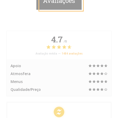
Avaliações
4.7
/5
Avaliação média —
1484 avaliações
Apoio
Atmosfera
Menus
Qualidade/Preço