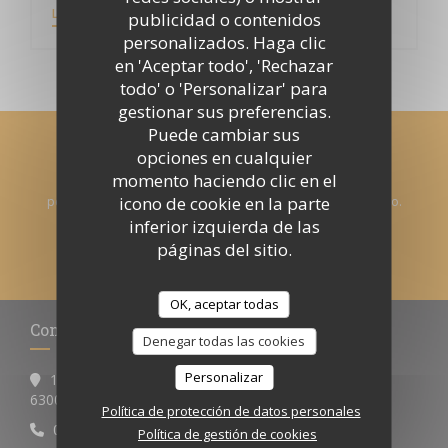
((ABRE EN UNA NUEVA VENTANA))
LEA EL ARTICULO
publicidad o contenidos
personalizados. Haga clic
en 'Aceptar todo', 'Rechazar
todo' o 'Personalizar' para
gestionar sus preferencias.
Puede cambiar sus
Manténgase al día
*
opciones en cualquier
momento haciendo clic en el
Suscríbase a nuestro boletín para recibir comunicaciones
icono de cookie en la parte
personalizadas y ofertas de marketing por correo electrónico.
inferior izquierda de las
páginas del sitio.
SUSCRIBIRSE
OK, aceptar todas
Contacto
Denegar todas las cookies
Personalizar
12 BOULEVARD DESAIX
((abre en una nueva ventana))
63000 CLERMONT FERRAND
Política de protección de datos personales
04 73 34 36 87
Política de gestión de cookies