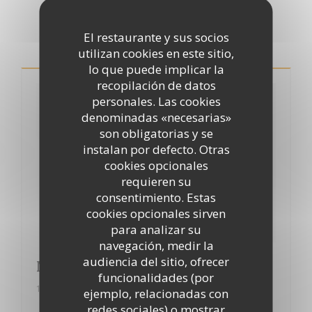
Pulsar
El restaurante y sus socios
utilizan cookies en este sitio,
lo que puede implicar la
recopilación de datos
personales. Las cookies
denominadas «necesarias»
son obligatorias y se
instalan por defecto. Otras
cookies opcionales
requieren su
consentimiento. Estas
cookies opcionales sirven
para analizar su
navegación, medir la
audiencia del sitio, ofrecer
Merci à "Le petit gourmet"
funcionalidades (por
18/12/2014
ejemplo, relacionadas con
redes sociales) o mostrar