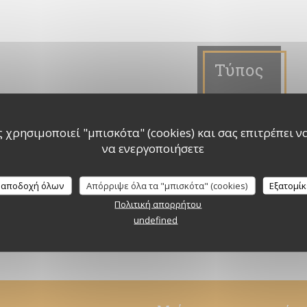
Τύπος
 χρησιμοποιεί "μπισκότα" (cookies) και σας επιτρέπει να 
να ενεργοποιήσετε
Merci à "Le petit gourmet"
18/12/2014
 αποδοχή όλων
Απόρριψε όλα τα "μπισκότα" (cookies)
Εξατομί
Πολιτική απορρήτου
((ΑΝΟΊΓΕΙ ΣΕ ΝΈΟ ΠΑΡΆΘΥΡΟ))
ΔΙΑΒΆΣΤΕ ΤΟ ΆΡΘΡΟ
undefined