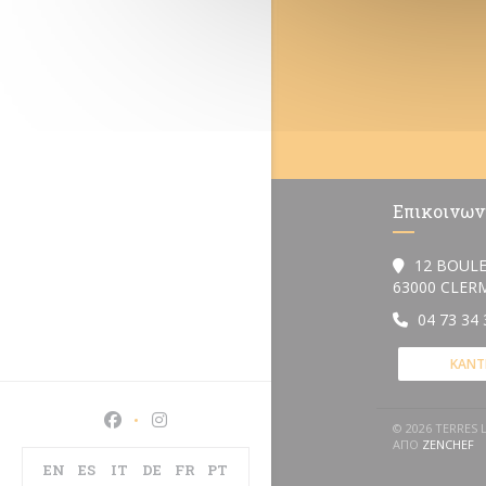
Επικοινων
12 BOULE
63000 CLE
04 73 34 
ΚΆΝΤ
Facebook ((ανοίγει σε νέο παράθυρο))
Instagram ((ανοίγει σε νέο παράθυρο))
© 2026 TERRES
((
ΑΠΌ
ZENCHEF
EN
ES
IT
DE
FR
PT