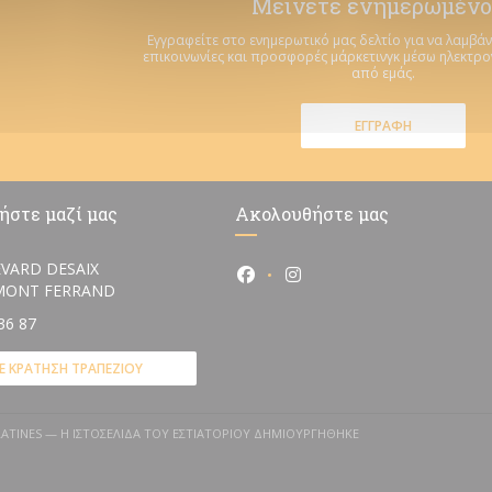
Μείνετε ενημερωμένο
Εγγραφείτε στο ενημερωτικό μας δελτίο για να λαμβάν
επικοινωνίες και προσφορές μάρκετινγκ μέσω ηλεκτρ
από εμάς.
ΕΓΓΡΑΦΉ
ήστε μαζί μας
Ακολουθήστε μας
VARD DESAIX
Facebook ((ανοίγει σε νέο πα
Instagram ((ανοίγει σε 
((ανοίγει σε νέο παράθυρο))
RMONT FERRAND
36 87
Ε ΚΡΆΤΗΣΗ ΤΡΑΠΕΖΙΟΎ
 LATINES — Η ΙΣΤΟΣΕΛΊΔΑ ΤΟΥ ΕΣΤΙΑΤΟΡΊΟΥ ΔΗΜΙΟΥΡΓΉΘΗΚΕ
ΑΝΟΊΓΕΙ ΣΕ ΝΈΟ ΠΑΡΆΘΥΡΟ))