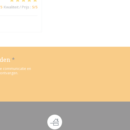
/5
Kwaliteit / Prijs
:
5
/5
uden
*
rde communicatie en
 ontvangen.
 venster))
n nieuw venster))