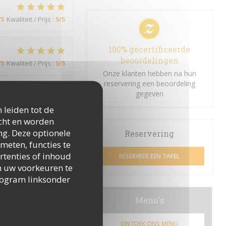
/5
Kwaliteit / Prijs
:
5
/5
100% gecertificeerde
beoordelingen
/5
Kwaliteit / Prijs
:
5
/5
Onze klanten hebben na hun
reservering een beoordeling
gegeven
/5
Kwaliteit / Prijs
:
5
/5
 leiden tot de
icht en worden
ng. Deze optionele
Reservering
meten, functies te
/5
Kwaliteit / Prijs
:
5
/5
rtenties of inhoud
RESERVEER EEN TAFEL
 om uw voorkeuren te
togram linksonder
Menu's
ONTDEK ONS MENU