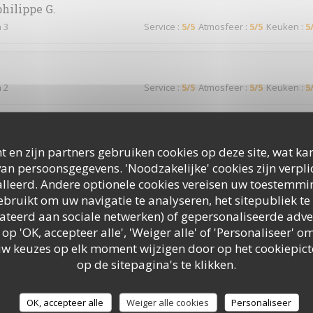
philippe
G
n 3
Service
:
5
/5
Atmosfeer
:
5
/5
Keuken
:
5
n 2
Service
:
5
/5
Atmosfeer
:
5
/5
Keuken
:
5
n 2
Service
:
5
/5
Atmosfeer
:
3
/5
Keuken
:
5
t en zijn partners gebruiken cookies op deze site, wat kan
an persoonsgegevens. 'Noodzakelijke' cookies zijn verpl
lleerd. Andere optionele cookies vereisen uw toestemmi
bruikt om uw navigatie te analyseren, het sitepubliek te 
n 2
Service
:
5
/5
Atmosfeer
:
5
/5
Keuken
:
5
elateerd aan sociale netwerken) of gepersonaliseerde adve
 op 'OK, accepteer alle', 'Weiger alle' of 'Personaliseer'
uw keuzes op elk moment wijzigen door op het cookiepic
d’habitude !
op de sitepagina's te klikken.
OK, accepteer alle
Weiger alle cookies
Personaliseer