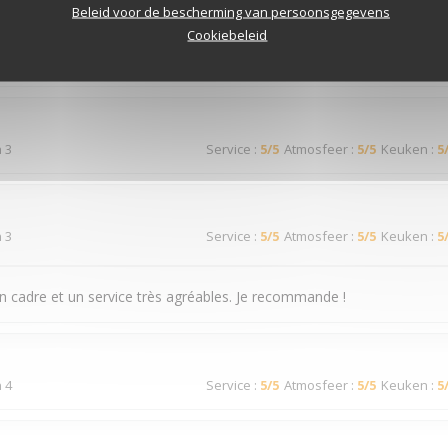
n 3
Service
:
4
/5
Atmosfeer
:
3
/5
Keuken
:
3
Beleid voor de bescherming van persoonsgegevens
Cookiebeleid
n 3
Service
:
5
/5
Atmosfeer
:
5
/5
Keuken
:
5
n 3
Service
:
5
/5
Atmosfeer
:
5
/5
Keuken
:
5
n cadre et un service très agréables. Je recommande !
n 4
Service
:
5
/5
Atmosfeer
:
5
/5
Keuken
:
5