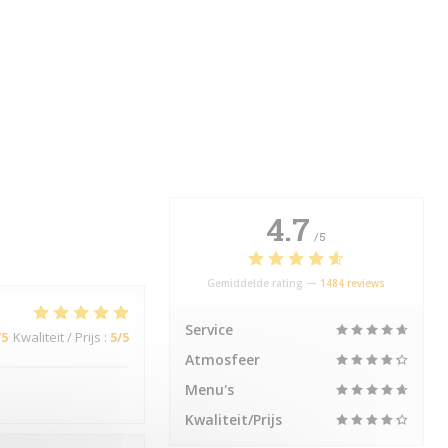
4.7
/5
Gemiddelde rating —
1484 reviews
Service
/5
Kwaliteit / Prijs
:
5
/5
Atmosfeer
Menu's
Kwaliteit/Prijs