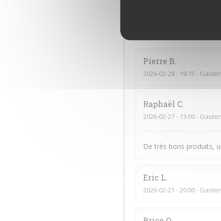
2026-03-21
- 13:15 - Gaste
Oui
Pierre
B
2026-02-28
- 19:15 - Gaste
Raphaël
C
2026-02-27
- 13:00 - Gaste
De très bons produits, u
Eric
L
2026-02-21
- 20:00 - Gaste
Brice
O