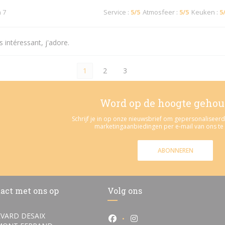
n 7
Service
:
5
/5
Atmosfeer
:
5
/5
Keuken
:
5
 intéressant, j'adore.
1
2
3
Word op de hoogte geho
Schrijf je in op onze nieuwsbrief om gepersonalisee
marketingaanbiedingen per e-mail van ons te
ABONNEREN
act met ons op
Volg ons
VARD DESAIX
Facebook ((opent in een nieuw
Instagram ((opent in ee