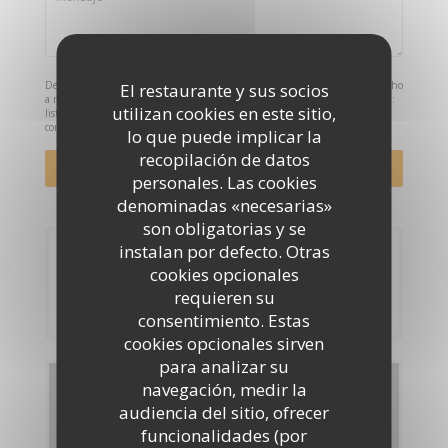
De acuerdo con la normativa de protección de datos, puede ejercer su derecho
El restaurante y sus socios
a no recibir comunicaciones comerciales inscribiéndose en la Lista Robinson:
utilizan cookies en este sitio,
listarobinson.es
. Para más información sobre el tratamiento de sus datos,
consulte nuestra
política de privacidad
.
lo que puede implicar la
recopilación de datos
personales. Las cookies
denominadas «necesarias»
son obligatorias y se
instalan por defecto. Otras
Reserva
cookies opcionales
requieren su
RESERVAR UNA MESA
consentimiento. Estas
cookies opcionales sirven
para analizar su
navegación, medir la
Carta
audiencia del sitio, ofrecer
funcionalidades (por
DESCUBRIR NUESTRA CARTA