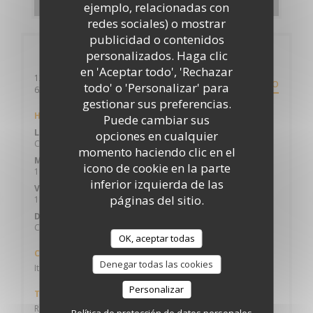
ejemplo, relacionadas con
redes sociales) o mostrar
publicidad o contenidos
Información general
personalizados. Haga clic
en 'Aceptar todo', 'Rechazar
12 BOULEVARD DESAIX
ITINERARIO
todo' o 'Personalizar' para
((abre en una nueva ventana))
63000 CLERMONT FERRAND
gestionar sus preferencias.
Horario de apertura
Puede cambiar sus
Lunes
opciones en cualquier
Cerrado
momento haciendo clic en el
Mar
-
Jue
icono de cookie en la parte
11:30 - 14:00
18:30 - 21:30
•
inferior izquierda de las
Vie
-
Sab
páginas del sitio.
11:30 - 14:00
18:30 - 22:00
•
Domingo
Cerrado
OK, aceptar todas
Cocina
Denegar todas las cookies
Italiana, Española
Personalizar
Tipo de negocio
Restaurante de Tapas, Restaurante, Fiambres
Política de protección de datos personales