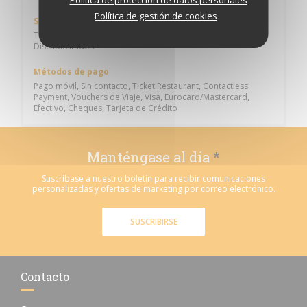
Política de gestión de cookies
Servicios
Terraza, Privatización, Organización de Eventos, Acceso a
Discapacitados
Métodos de pago
Pago móvil, Sin contacto, Ticket Restaurant, Contactless
Payment, Vouchers de Viaje, Visa, Eurocard/Mastercard,
Efectivo, Cheques, Tarjeta de Crédito
Manténgase al día
*
Suscríbase a nuestro boletín para recibir comunicaciones
personalizadas y ofertas de marketing por correo electrónico.
SUSCRIBIRSE
Contacto