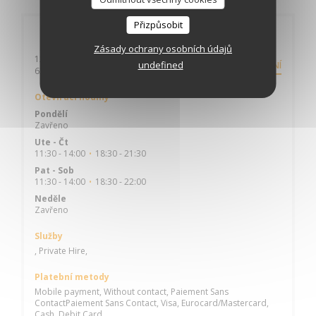
Přizpůsobit
Obecné informace
Zásady ochrany osobních údajů
12 BOULEVARD DESAIX
undefined
NASMĚROVÁNÍ
((otevře se v novém okně))
63000 CLERMONT FERRAND
Otevírací hodiny
Pondělí
Zavřeno
Ute
-
Čt
11:30 - 14:00
18:30 - 21:30
•
Pat
-
Sob
11:30 - 14:00
18:30 - 22:00
•
Neděle
Zavřeno
Služby
, Private Hire,
Platební metody
Mobile payment, Without contact, Paiement Sans
ContactPaiement Sans Contact, Visa, Eurocard/Mastercard,
Cash, Debit Card