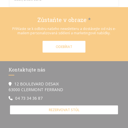
Zůstaňte v obraze
*
Přihlaste se k odběru našeho newsletteru a dostávejte od nás e-
mailem personalizovaná sdělení a marketingové nabídky.
ODEBÍRAT
Kontaktujte nás
12 BOULEVARD DESAIX
((otevře se v novém okně))
63000 CLERMONT FERRAND
04 73 34 36 87
REZERVOVAT STŮL