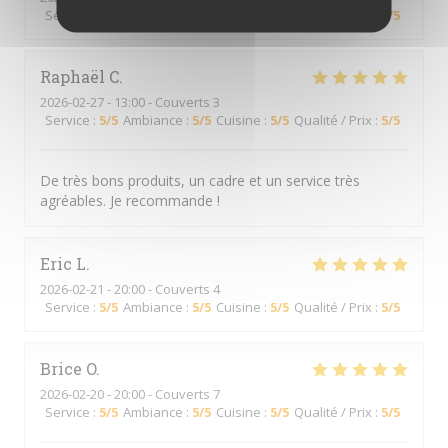
Service
:
5
/5
Ambiance
:
5
/5
Cuisine
:
5
/5
Qualité / Prix
:
5
/5
Raphaël
C
2026-02-27
- 13:00 - Couverts 3
Service
:
5
/5
Ambiance
:
5
/5
Cuisine
:
5
/5
Qualité / Prix
:
5
/5
De très bons produits, un cadre et un service très
agréables. Je recommande !
Eric
L
2026-02-21
- 20:00 - Couverts 4
Service
:
5
/5
Ambiance
:
5
/5
Cuisine
:
5
/5
Qualité / Prix
:
5
/5
Brice
O
2026-02-20
- 20:00 - Couverts 7
Service
:
5
/5
Ambiance
:
5
/5
Cuisine
:
5
/5
Qualité / Prix
:
5
/5