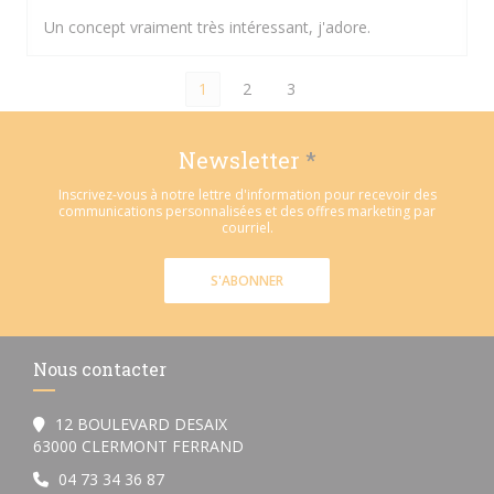
Un concept vraiment très intéressant, j'adore.
1
2
3
Newsletter
*
Inscrivez-vous à notre lettre d'information pour recevoir des
communications personnalisées et des offres marketing par
courriel.
S'ABONNER
Nous contacter
12 BOULEVARD DESAIX
((ouvre une nouvelle fenêtre))
63000 CLERMONT FERRAND
04 73 34 36 87