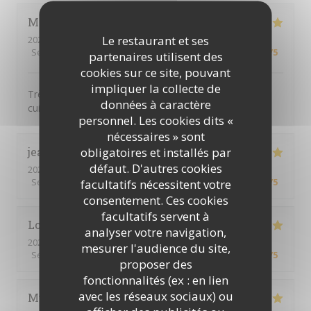
Marine
T
Le restaurant et ses
2026-04-25
- 12:30 - Couverts 2
Service
:
5
/5
Ambiance
:
5
/5
Cuisine
:
5
/5
Qualité / Prix
:
5
/5
partenaires utilisent des
cookies sur ce site, pouvant
impliquer la collecte de
Très bon restaurant avec un super concept et une
données à caractère
cuisine de suer qualité !!
personnel. Les cookies dits «
nécessaires » sont
obligatoires et installés par
jean christophe ou philippe
G
défaut. D'autres cookies
2026-04-18
- 12:00 - Couverts 3
Service
:
5
/5
Ambiance
:
5
/5
Cuisine
:
5
/5
Qualité / Prix
:
5
/5
facultatifs nécessitent votre
consentement. Ces cookies
facultatifs servent à
Loïc
L
analyser votre navigation,
2026-03-27
- 20:00 - Couverts 2
mesurer l'audience du site,
Service
:
5
/5
Ambiance
:
5
/5
Cuisine
:
5
/5
Qualité / Prix
:
5
/5
proposer des
fonctionnalités (ex : en lien
avec les réseaux sociaux) ou
Muriel
D