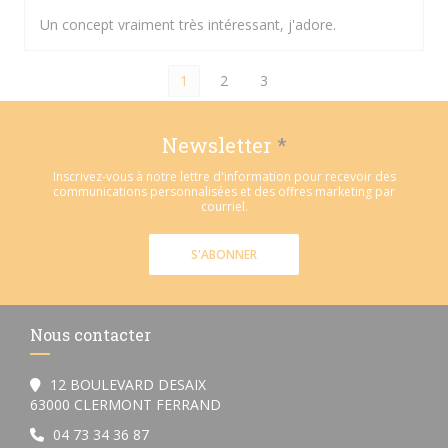
Un concept vraiment très intéressant, j'adore.
1
2
3
Newsletter
*
Inscrivez-vous à notre lettre d'information pour recevoir des
communications personnalisées et des offres marketing par
courriel.
S'ABONNER
Nous contacter
12 BOULEVARD DESAIX
((ouvre une nouvelle fenêtre))
63000 CLERMONT FERRAND
04 73 34 36 87