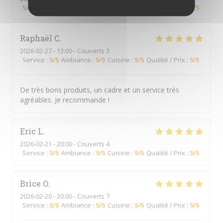
Service
:
5
/5
Ambiance
:
5
/5
Cuisine
:
5
/5
Qualité / Prix
:
5
/5
Raphaël
C
2026-02-27
- 13:00 - Couverts 3
Service
:
5
/5
Ambiance
:
5
/5
Cuisine
:
5
/5
Qualité / Prix
:
5
/5
De très bons produits, un cadre et un service très
agréables. Je recommande !
Eric
L
2026-02-21
- 20:00 - Couverts 4
Service
:
5
/5
Ambiance
:
5
/5
Cuisine
:
5
/5
Qualité / Prix
:
5
/5
Brice
O
2026-02-20
- 20:00 - Couverts 7
Service
:
5
/5
Ambiance
:
5
/5
Cuisine
:
5
/5
Qualité / Prix
:
5
/5