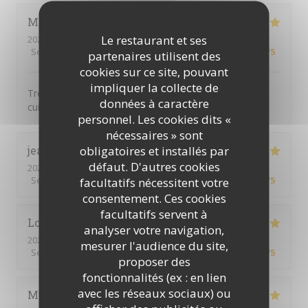
Marine
T
Le restaurant et ses
2026-04-25
- 12:30 - Couverts 2
Service
:
5
/5
Ambiance
:
5
/5
Cuisine
:
5
/5
Qualité / Prix
:
5
/5
partenaires utilisent des
cookies sur ce site, pouvant
impliquer la collecte de
Très bon restaurant avec un super concept et une
données à caractère
cuisine de suer qualité !!
personnel. Les cookies dits «
nécessaires » sont
obligatoires et installés par
jean christophe ou philippe
G
défaut. D'autres cookies
2026-04-18
- 12:00 - Couverts 3
Service
:
5
/5
Ambiance
:
5
/5
Cuisine
:
5
/5
Qualité / Prix
:
5
/5
facultatifs nécessitent votre
consentement. Ces cookies
facultatifs servent à
Loïc
L
analyser votre navigation,
2026-03-27
- 20:00 - Couverts 2
mesurer l'audience du site,
Service
:
5
/5
Ambiance
:
5
/5
Cuisine
:
5
/5
Qualité / Prix
:
5
/5
proposer des
fonctionnalités (ex : en lien
avec les réseaux sociaux) ou
Muriel
D