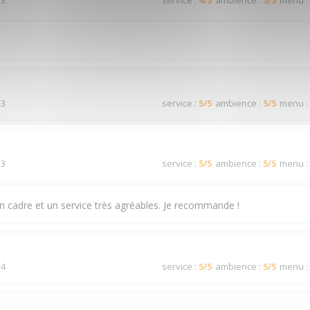
 3
service
:
4
/5
ambience
:
3
/5
menu
:
 3
service
:
5
/5
ambience
:
5
/5
menu
:
 3
service
:
5
/5
ambience
:
5
/5
menu
:
n cadre et un service très agréables. Je recommande !
 4
service
:
5
/5
ambience
:
5
/5
menu
: