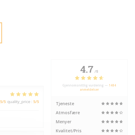
4.7
/5
Gjennomsnittlig vurdering —
1484
anmeldelser
5
/5
quality_price
:
5
/5
Tjeneste
Atmosfære
Menyer
Kvalitet/Pris