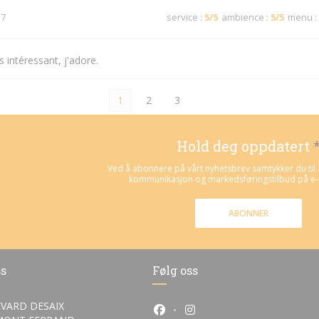
 7
service
:
5
/5
ambience
:
5
/5
menu
:
 intéressant, j'adore.
1
2
3
Hold deg oppdatert
Ved å abonnere på vårt nyhetsbrev samtykker du til 
kommunikasjon og markedsføringstilbud på e-p
ABONNER
ss
Følg oss
VARD DESAIX
Facebook ((åpner i et nytt vind
Instagram ((åpner i et ny