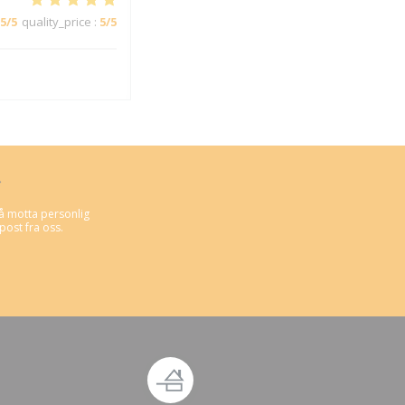
5
/5
quality_price
:
5
/5
*
å motta personlig
ost fra oss.
u))
tt vindu))