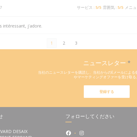
7
サービス
:
5
/5
雰囲気
:
5
/5
メニュ
 intéressant, j'adore.
1
2
3
ニュースレター
*
当社のニュースレターを購読し、当社からのEメールによる
やマーケティングオファーを受け取る
登録する
せ
フォローしてください
VARD DESAIX
Facebook ((新しいウィンドウ
Instagram ((新しい