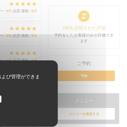
ー
:
5
/5
品質-価格
:
5
/5
100% 証明された評価
予約をしたお客様のみが評価でき
ー
:
5
/5
品質-価格
:
5
/5
ます
ー
:
5
/5
品質-価格
:
5
/5
ご予約
および管理ができま
予約
ー
:
5
/5
品質-価格
:
5
/5
メニュー
メニューを発見する