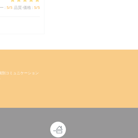
ー
:
5
/5
品質-価格
:
5
/5
個別コミュニケーション
。
で開きます))
ウィンドウで開きます))