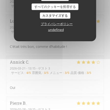
2026-03-28
- 12:15 - ゲスト 2
サービス
:
5
/5
雰囲気
:
3
/5
メニュー
:
5
/5
品質-価格
:
5
/5
すべてのクッキーを拒否する
カスタマイズする
Lucie
B
プライバシーポリシー
2026-03-26
- 12:00 - ゲスト 2
undefined
サービス
:
5
/5
雰囲気
:
5
/5
メニュー
:
5
/5
品質-価格
:
5
/5
C’était très bon, comme d’habitude !
Annick
C
2026-03-21
- 13:15 - ゲスト 3
サービス
:
4
/5
雰囲気
:
3
/5
メニュー
:
3
/5
品質-価格
:
3
/5
Oui
Pierre
B
2026-02-28
- 19:15 - ゲスト 3