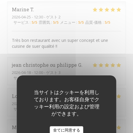
Marine
T
2026-04-25
- 12:30 - ゲスト 2
サービス
:
5
/5
雰囲気
:
5
/5
メニュー
:
5
/5
品質-価格
:
5
/5
Très bon restaurant avec un super concept et une
cuisine de suer qualité !!
jean christophe ou philippe
G
2026-04-18
- 12:00 - ゲスト 3
サービス
:
5
/5
雰囲気
:
5
/5
メニュー
:
5
/5
品質-価格
:
5
/5
当サイトはクッキーを利用し
Loïc
L
ております。お客様自身でク
2026-03-27
- 20:00 - ゲスト 2
ッキー利用の設定および管理
サービス
:
5
/5
雰囲気
:
5
/5
メニュー
:
5
/5
品質-価格
:
5
/5
ができます。
Muriel
D
全てに同意する