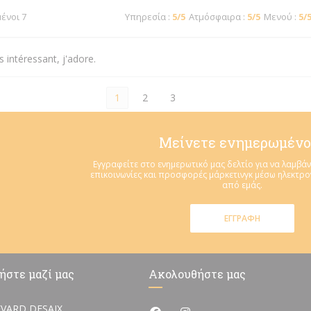
μένοι 7
Υπηρεσία
:
5
/5
Ατμόσφαιρα
:
5
/5
Μενού
:
5
/
 intéressant, j'adore.
1
2
3
Μείνετε ενημερωμένο
Εγγραφείτε στο ενημερωτικό μας δελτίο για να λαμβάν
επικοινωνίες και προσφορές μάρκετινγκ μέσω ηλεκτρ
από εμάς.
ΕΓΓΡΑΦΉ
ήστε μαζί μας
Ακολουθήστε μας
VARD DESAIX