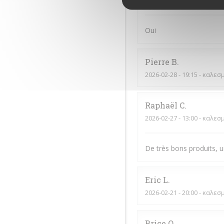
2026-03-21
- 13:15 - καλεσ
Oui
Pierre
B
2026-02-28
- 19:15 - καλεσ
Raphaël
C
2026-02-27
- 13:00 - καλεσ
De très bons produits, u
Eric
L
2026-02-21
- 20:00 - καλεσ
Brice
O