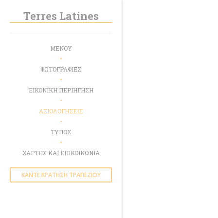
Πίνακας διαχείρισης "Μπισκότων" (Cookies)
Terres Latines
ΜΕΝΟΎ
ΦΩΤΟΓΡΑΦΊΕΣ
ΕΙΚΟΝΙΚΉ ΠΕΡΙΉΓΗΣΗ
ΑΞΙΟΛΟΓΉΣΕΙΣ
ΤΎΠΟΣ
ΧΆΡΤΗΣ ΚΑΙ ΕΠΙΚΟΙΝΩΝΊΑ
ΚΆΝΤΕ ΚΡΆΤΗΣΗ ΤΡΑΠΕΖΙΟΎ