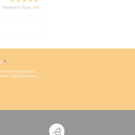
5
Ποιότητα / Τιμή
:
5
/5
ι
*
ετε εξατομικευμένες
ονικού ταχυδρομείου