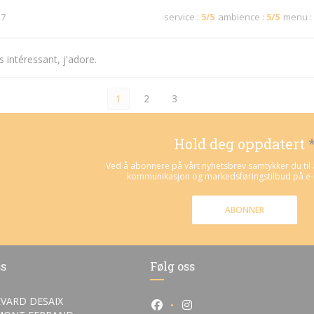
 7
service
:
5
/5
ambience
:
5
/5
menu
:
 intéressant, j'adore.
1
2
3
Hold deg oppdatert
Ved å abonnere på vårt nyhetsbrev samtykker du til 
kommunikasjon og markedsføringstilbud på e-p
ABONNER
ss
Følg oss
VARD DESAIX
Facebook ((åpner i et nytt vind
Instagram ((åpner i et ny