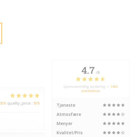
4.7
/5
Gjennomsnittlig vurdering —
1484
anmeldelser
5
/5
quality_price
:
5
/5
Tjeneste
Atmosfære
Menyer
Kvalitet/Pris