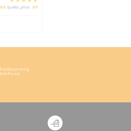
5
/5
quality_price
:
5
/5
*
å motta personlig
ost fra oss.
u))
tt vindu))