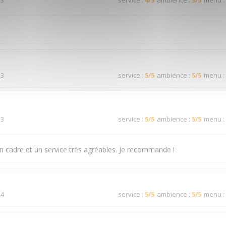
 3
service
:
4
/5
ambience
:
3
/5
menu
:
 3
service
:
5
/5
ambience
:
5
/5
menu
:
 3
service
:
5
/5
ambience
:
5
/5
menu
:
n cadre et un service très agréables. Je recommande !
 4
service
:
5
/5
ambience
:
5
/5
menu
: