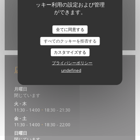
ッキー利用の設定および管理
ができます。
全てに同意する
Waze Map が無効になっています。
許可
すべてのクッキーを拒否する
カスタマイズする
プライバシーポリシー
店舗情報
undefined
営業時間
月曜日
閉じています
火
-
木
11:30 - 14:00
18:30 - 21:30
•
金
-
土
11:30 - 14:00
18:30 - 22:00
•
日曜日
閉じています