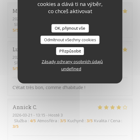
cookies a dává ti na výběr,
co chceš aktivovat
Muriel
D
2026-03-28
- 12:15 - Hosté 2
Služba
:
5
/5
Atmosféra
:
3
/5
Kuchyně
:
5
/5
Kvalita / Cena
:
OK, přijmout vše
5
/5
Odmítnout všechny cookies
Lucie
B
Přizpůsobit
2026-03-26
- 12:00 - Hosté 2
Zásady ochrany osobních údajů
Služba
:
5
/5
Atmosféra
:
5
/5
Kuchyně
:
5
/5
Kvalita / Cena
:
5
/5
undefined
C’était très bon, comme d’habitude !
Annick
C
2026-03-21
- 13:15 - Hosté 3
Služba
:
4
/5
Atmosféra
:
3
/5
Kuchyně
:
3
/5
Kvalita / Cena
:
3
/5