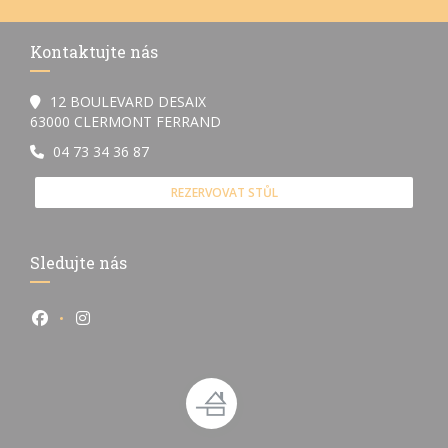
Kontaktujte nás
12 BOULEVARD DESAIX
((otevře se v novém okně))
63000 CLERMONT FERRAND
04 73 34 36 87
REZERVOVAT STŮL
Sledujte nás
Facebook ((otevře se v novém okně))
Instagram ((otevře se v novém okně))