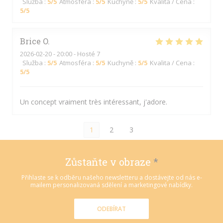
Služba
:
5
/5
Atmosféra
:
5
/5
Kuchyně
:
5
/5
Kvalita / Cena
:
5
/5
Brice
O
2026-02-20
- 20:00 - Hosté 7
Služba
:
5
/5
Atmosféra
:
5
/5
Kuchyně
:
5
/5
Kvalita / Cena
:
5
/5
Un concept vraiment très intéressant, j'adore.
1
2
3
Zůstaňte v obraze
*
Přihlaste se k odběru našeho newsletteru a dostávejte od nás e-
mailem personalizovaná sdělení a marketingové nabídky.
ODEBÍRAT