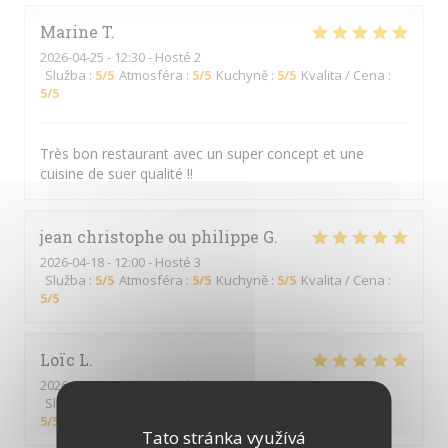
Marine
T
2026-04-25
- 12:30 - Hosté 2
Služba
:
5
/5
Atmosféra
:
5
/5
Kuchyně
:
5
/5
Kvalita / Cena
:
5
/5
Très bon restaurant avec un super concept et une
cuisine de suer qualité !!
jean christophe ou philippe
G
2026-04-18
- 12:00 - Hosté 3
Služba
:
5
/5
Atmosféra
:
5
/5
Kuchyně
:
5
/5
Kvalita / Cena
:
5
/5
Loïc
L
2026-03-27
- 20:00 - Hosté 2
Služba
:
5
/5
Atmosféra
:
5
/5
Kuchyně
:
5
/5
Kvalita / Cena
:
5
/5
Tato stránka využívá