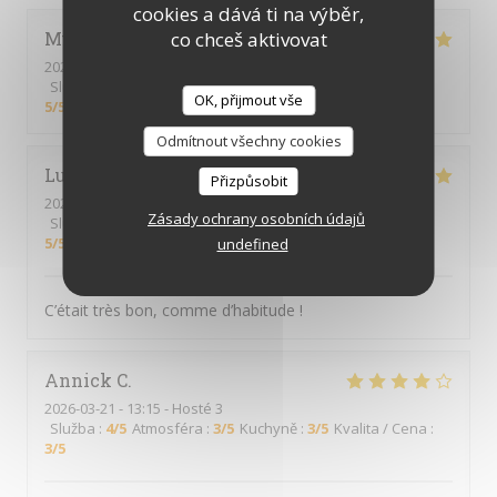
cookies a dává ti na výběr,
co chceš aktivovat
Muriel
D
2026-03-28
- 12:15 - Hosté 2
Služba
:
5
/5
Atmosféra
:
3
/5
Kuchyně
:
5
/5
Kvalita / Cena
:
OK, přijmout vše
5
/5
Odmítnout všechny cookies
Lucie
B
Přizpůsobit
2026-03-26
- 12:00 - Hosté 2
Zásady ochrany osobních údajů
Služba
:
5
/5
Atmosféra
:
5
/5
Kuchyně
:
5
/5
Kvalita / Cena
:
5
/5
undefined
C’était très bon, comme d’habitude !
Annick
C
2026-03-21
- 13:15 - Hosté 3
Služba
:
4
/5
Atmosféra
:
3
/5
Kuchyně
:
3
/5
Kvalita / Cena
:
3
/5