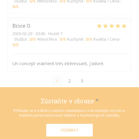
Služba
:
5
/5
Atmosféra
:
5
/5
Kuchyně
:
5
/5
Kvalita / Cena
:
5
/5
Brice
O
2026-02-20
- 20:00 - Hosté 7
Služba
:
5
/5
Atmosféra
:
5
/5
Kuchyně
:
5
/5
Kvalita / Cena
:
5
/5
Un concept vraiment très intéressant, j'adore.
1
2
3
Zůstaňte v obraze
*
Přihlaste se k odběru našeho newsletteru a dostávejte od nás e-
mailem personalizovaná sdělení a marketingové nabídky.
ODEBÍRAT