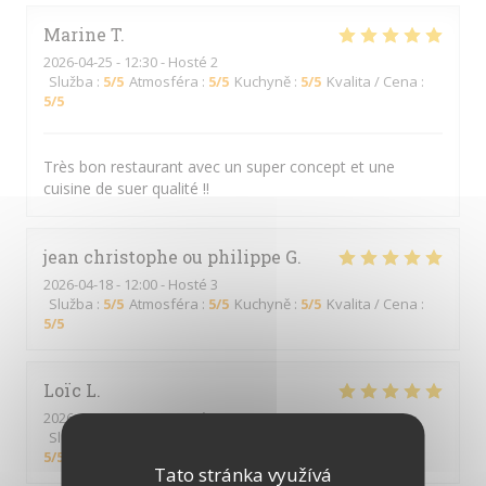
Marine
T
2026-04-25
- 12:30 - Hosté 2
Služba
:
5
/5
Atmosféra
:
5
/5
Kuchyně
:
5
/5
Kvalita / Cena
:
5
/5
Très bon restaurant avec un super concept et une
cuisine de suer qualité !!
jean christophe ou philippe
G
2026-04-18
- 12:00 - Hosté 3
Služba
:
5
/5
Atmosféra
:
5
/5
Kuchyně
:
5
/5
Kvalita / Cena
:
5
/5
Loïc
L
2026-03-27
- 20:00 - Hosté 2
Služba
:
5
/5
Atmosféra
:
5
/5
Kuchyně
:
5
/5
Kvalita / Cena
:
5
/5
Tato stránka využívá