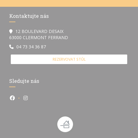
Kontaktujte nás
12 BOULEVARD DESAIX
((otevře se v novém okně))
63000 CLERMONT FERRAND
04 73 34 36 87
REZERVOVAT STŮL
Sledujte nás
Facebook ((otevře se v novém okně))
Instagram ((otevře se v novém okně))