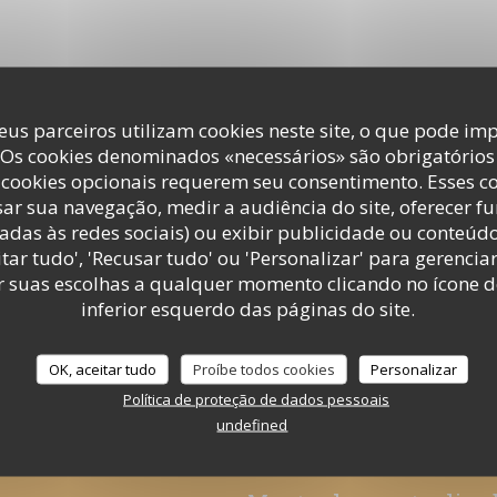
Imprensa
eus parceiros utilizam cookies neste site, o que pode imp
 Os cookies denominados «necessários» são obrigatórios 
cookies opcionais requerem seu consentimento. Esses c
ar sua navegação, medir a audiência do site, oferecer f
adas às redes sociais) ou exibir publicidade ou conteúd
tar tudo', 'Recusar tudo' ou 'Personalizar' para gerencia
Merci à "Le petit gourmet"
r suas escolhas a qualquer momento clicando no ícone d
18/12/2014
inferior esquerdo das páginas do site.
((ABRE NUMA NOVA JANELA))
LER O ARTIGO
OK, aceitar tudo
Proíbe todos cookies
Personalizar
Política de proteção de dados pessoais
undefined