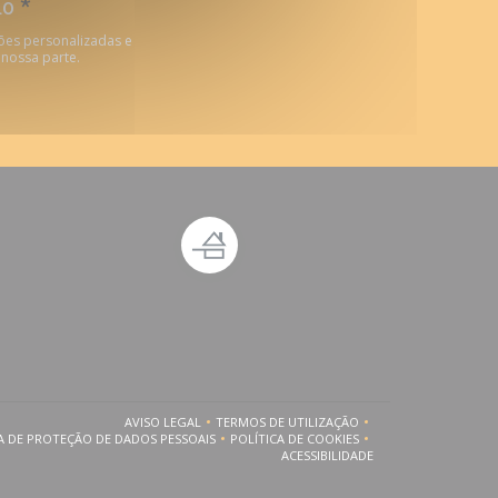
do
*
ões personalizadas e
 nossa parte.
nela))
ova janela))
LA))
AVISO LEGAL
TERMOS DE UTILIZAÇÃO
((ABRE NUMA NOVA JANELA))
((ABRE NUMA NOVA JANELA))
A DE PROTEÇÃO DE DADOS PESSOAIS
POLÍTICA DE COOKIES
((ABRE NUMA NOVA JANELA))
((ABRE NUMA NOVA JANELA))
ACESSIBILIDADE
((ABRE NUMA NOVA JANELA))