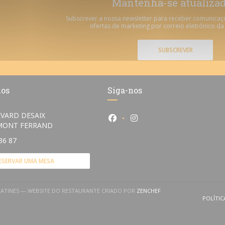
Mantenha-se atualiza
Subscrever a nossa newsletter para receber comunicaç
ofertas de marketing por correio eletrónico da
SUBSCREVER
nos
Siga-nos
VARD DESAIX
Facebook ((abre numa nova ja
Instagram ((abre numa n
((abre numa nova janela))
RMONT FERRAND
36 87
ESERVAR UMA MESA
((ABRE NUMA NOVA JANE
 LATINES — WEBSITE DO RESTAURANTE CRIADO POR
ZENCHEF
POLÍTIC