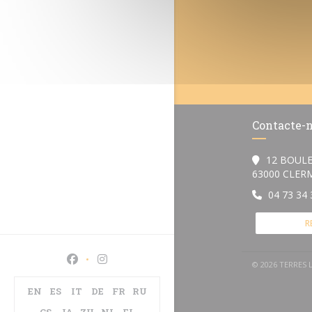
Contacte-
12 BOULE
63000 CLE
04 73 34 
R
Facebook ((abre numa nova janela))
Instagram ((abre numa nova janela))
© 2026 TERRES
EN
ES
IT
DE
FR
RU