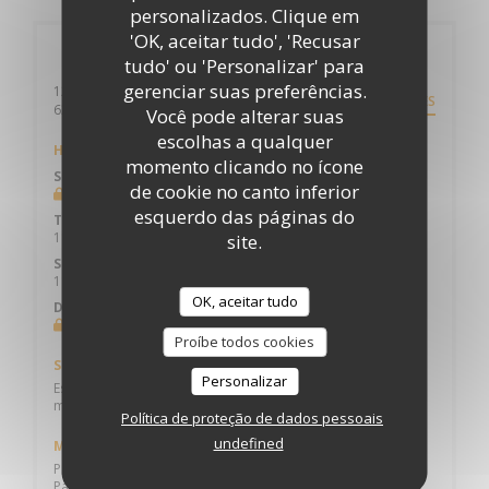
personalizados. Clique em
'OK, aceitar tudo', 'Recusar
Informações gerais
tudo' ou 'Personalizar' para
gerenciar suas preferências.
12 BOULEVARD DESAIX
DIREÇÕES
((abre numa nova janela))
63000 CLERMONT FERRAND
Você pode alterar suas
escolhas a qualquer
Horário de abertura
momento clicando no ícone
Segunda-feira
de cookie no canto inferior
Fechado
esquerdo das páginas do
Ter
-
Qui
11:30 - 14:00
18:30 - 21:30
site.
•
Sex
-
Sab
11:30 - 14:00
18:30 - 22:00
•
OK, aceitar tudo
Domingo
Fechado
Proíbe todos cookies
Serviços
Personalizar
Esplanada, Privatização, Acesso para pessoas com
mobilidade reduzida
Política de proteção de dados pessoais
undefined
Métodos de pagamento
Pagamento móvel, Sem contato, Ticket Restaurante,
Pagamento sem contato, Cheques de férias, Visa,