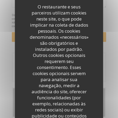
O restaurante e seus
parceiros utilizam cookies
De acordo com a legislação de proteção de dados, tem o direito de se opor a
neste site, o que pode
comunicações de marketing. Pode registar-se na Lista Robinson através de
robinson.pt
. Para mais informações sobre o tratamento dos seus dados,
implicar na coleta de dados
consulte a nossa
política de privacidade
.
pessoais. Os cookies
denominados «necessários»
são obrigatórios e
instalados por padrão.
Outros cookies opcionais
Reserva
requerem seu
consentimento. Esses
RESERVAR UMA MESA
cookies opcionais servem
para analisar sua
navegação, medir a
audiência do site, oferecer
Menus
funcionalidades (por
exemplo, relacionadas às
DESCUBRA O NOSSO MENU
redes sociais) ou exibir
publicidade ou conteúdos