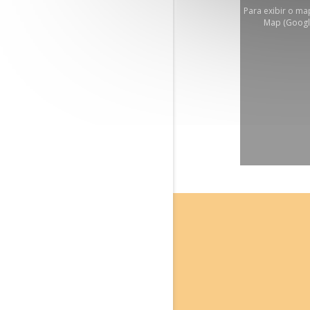
Para exibir o ma
Map (Googl