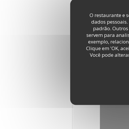
O restaurante e s
dados pessoais.
padrão. Outros 
servem para analis
exemplo, relacion
Clique em 'OK, acei
Você pode altera
Descub