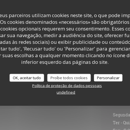
DESCUBRA A ÁREA
eus parceiros utilizam cookies neste site, o que pode imp
 Os cookies denominados «necessários» são obrigatórios 
cookies opcionais requerem seu consentimento. Esses c
ar sua navegação, medir a audiência do site, oferecer f
adas às redes sociais) ou exibir publicidade ou conteúd
tar tudo', 'Recusar tudo' ou 'Personalizar' para gerencia
r suas escolhas a qualquer momento clicando no ícone d
ra o nosso menu
inferior esquerdo das páginas do site.
OK, aceitar tudo
Proíbe todos cookies
Personalizar
Política de proteção de dados pessoais
undefined
Infor
Segunda
Ter
-
Qui