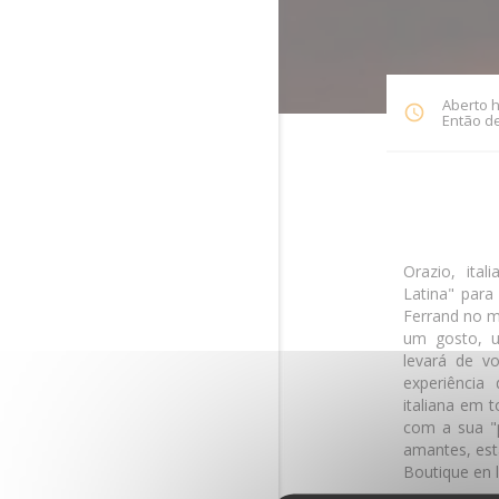
Aberto h
Então de
Orazio, ita
Latina" para
Ferrand no m
um gosto, um
levará de 
experiência
italiana em 
com a sua "p
amantes, esta
Boutique en 