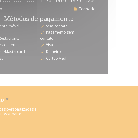
b
11:30 - 14:00
18:30 - 22:00
•
o
Fechado
Métodos de pagamento
ento móvel
Sem contato
Pagamento sem
 Restaurante
contato
s de férias
Visa
rd/Mastercard
Dinheiro
es
Cartão Azul
do
*
ões personalizadas e
 nossa parte.