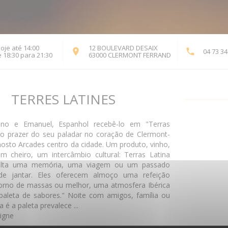
oje até 14:00
12 BOULEVARD DESAIX
04 73 34
((abre numa nova j
 18:30 para 21:30
63000 CLERMONT FERRAND
TERRES LATINES
liano e Emanuel, Espanhol recebê-lo em "Terras
 o prazer do seu paladar no coração de Clermont-
osto Arcades centro da cidade. Um produto, vinho,
 cheiro, um intercâmbio cultural: Terras Latina
volta uma memória, uma viagem ou um passado
 de jantar. Eles oferecem almoço uma refeição
torno de massas ou melhor, uma atmosfera Ibérica
aleta de sabores." Noite com amigos, família ou
 é a paleta prevalece ...
ligne