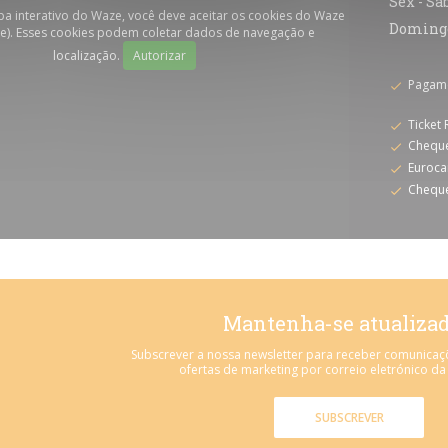
Sex
-
Sa
pa interativo do Waze, você deve aceitar os cookies do Waze
Doming
e). Esses cookies podem coletar dados de navegação e
localização.
Autorizar
Pagam
Ticket
Cheque
Euroca
Chequ
Mantenha-se atualiza
Subscrever a nossa newsletter para receber comunicaç
ofertas de marketing por correio eletrónico da
SUBSCREVER