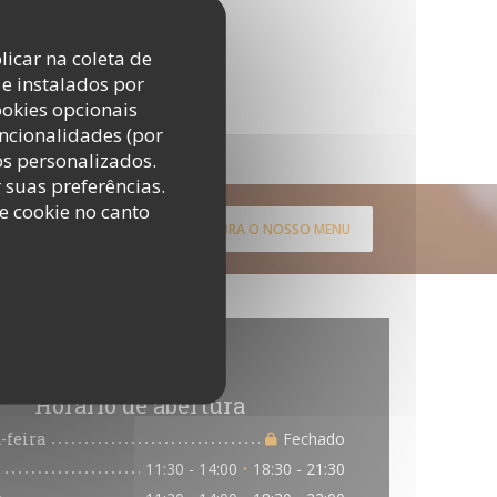
licar na coleta de
e instalados por
ookies opcionais
uncionalidades (por
os personalizados.
r suas preferências.
e cookie no canto
DESCUBRA O NOSSO MENU
mações gerais
Horário de abertura
-feira
Fechado
11:30 - 14:00
18:30 - 21:30
•