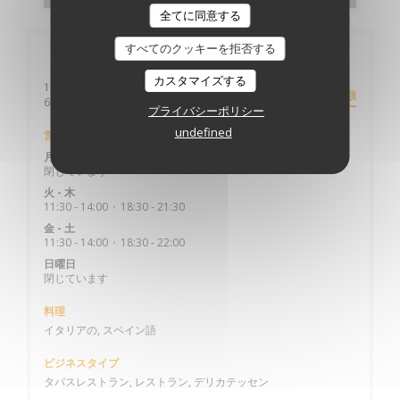
全てに同意する
すべてのクッキーを拒否する
店舗情報
カスタマイズする
12 BOULEVARD DESAIX
道順
((新しいウィンドウで開きます))
63000 CLERMONT FERRAND
プライバシーポリシー
undefined
営業時間
月曜日
閉じています
火
-
木
11:30 - 14:00
18:30 - 21:30
•
金
-
土
11:30 - 14:00
18:30 - 22:00
•
日曜日
閉じています
料理
イタリアの, スペイン語
ビジネスタイプ
タパスレストラン, レストラン, デリカテッセン