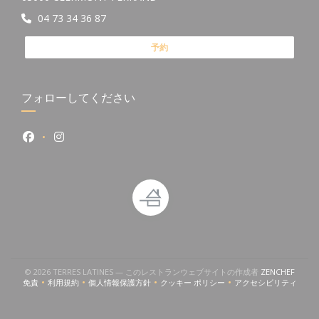
04 73 34 36 87
予約
フォローしてください
Facebook ((新しいウィンドウで開きます))
Instagram ((新しいウィンドウで開きます))
いウィンドウで開きます))
((新しいウィンドウで開きます))
((新
© 2026 TERRES LATINES — このレストランウェブサイトの作成者
ZENCHEF
免責
利用規約
個人情報保護方針
クッキー ポリシー
アクセシビリティ
((新しいウィンドウで開きます))
((新しいウィンドウで開きます))
((新しいウィンドウで開きます))
((新しいウィンドウで開きます))
((新しいウィン