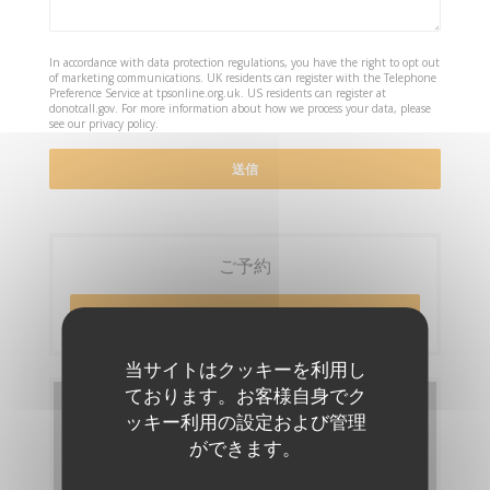
In accordance with data protection regulations, you have the right to opt out
of marketing communications. UK residents can register with the Telephone
Preference Service at
tpsonline.org.uk
. US residents can register at
donotcall.gov
. For more information about how we process your data, please
see our
privacy policy
.
ご予約
予約
当サイトはクッキーを利用し
ております。お客様自身でク
メニュー
ッキー利用の設定および管理
ができます。
メニューを発見する