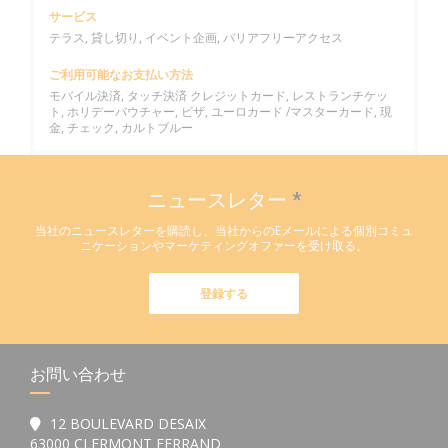
サービス
テラス, 貸し切り, イベント企画, バリアフリーアクセス
ご利用可能なお支払い方法
モバイル決済, タッチ決済 クレジットカード, レストランチケッ
ト, ホリデーバウチャー, ビザ, ユーロカード /マスターカード, 現
金, チェック, カルトブルー
ニュースレター
*
当社のニュースレターを購読し、当社からのEメールによる個別コミュ
ニケーションやマーケティングオファーを受け取る。
登録する
お問い合わせ
12 BOULEVARD DESAIX
((新しいウィンドウで開きます))
63000 CLERMONT FERRAND