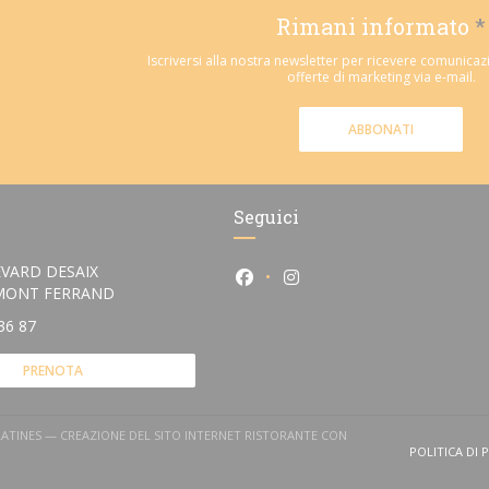
Rimani informato
*
Iscriversi alla nostra newsletter per ricevere comunicaz
offerte di marketing via e-mail.
ABBONATI
Seguici
VARD DESAIX
Facebook ((apre una nuova fin
Instagram ((apre una nu
((apre una nuova finestra))
RMONT FERRAND
36 87
PRENOTA
LATINES — CREAZIONE DEL SITO INTERNET RISTORANTE CON
 UNA NUOVA FINESTRA))
POLITICA DI 