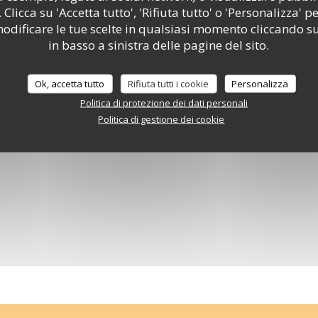
 Clicca su 'Accetta tutto', 'Rifiuta tutto' o 'Personalizza' pe
Visita virtuale
odificare le tue scelte in qualsiasi momento cliccando su
in basso a sinistra delle pagine del sito.
Ok, accetta tutto
Rifiuta tutti i cookie
Personalizza
Politica di protezione dei dati personali
Politica di gestione dei cookie