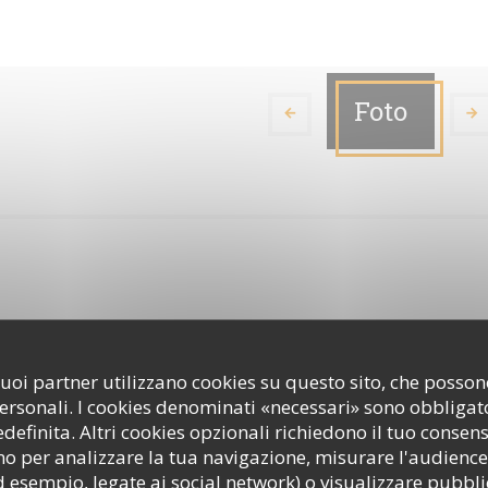
Foto
i suoi partner utilizzano cookies su questo sito, che poss
personali. I cookies denominati «necessari» sono obbligator
Terres Latines
efinita. Altri cookies opzionali richiedono il tuo consen
o per analizzare la tua navigazione, misurare l'audience 
d esempio, legate ai social network) o visualizzare pubbli