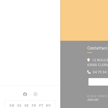
Contattaci
12 BOULE
63000 CLE
04 73 34 
Facebook ((apre una nuova finestra))
Instagram ((apre una nuova finestra))
© 2026 TERRES 
((APRE
ZENCHEF
EN
ES
DE
FR
PT
RU