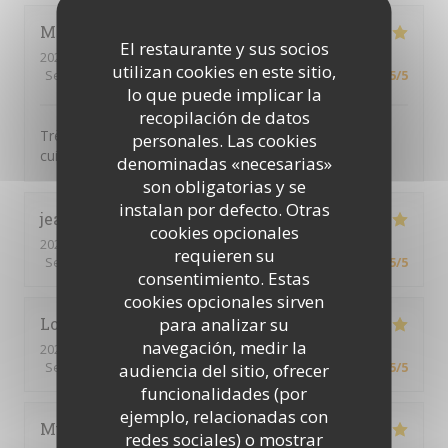
Marine
T
El restaurante y sus socios
2026-04-25
- 12:30 - Invitados 2
utilizan cookies en este sitio,
Servicio
:
5
/5
Ambiente
:
5
/5
Menú
:
5
/5
Calidad / Precio
:
5
/5
lo que puede implicar la
recopilación de datos
Très bon restaurant avec un super concept et une
personales. Las cookies
cuisine de suer qualité !!
denominadas «necesarias»
son obligatorias y se
instalan por defecto. Otras
jean christophe ou philippe
G
cookies opcionales
2026-04-18
- 12:00 - Invitados 3
requieren su
Servicio
:
5
/5
Ambiente
:
5
/5
Menú
:
5
/5
Calidad / Precio
:
5
/5
consentimiento. Estas
cookies opcionales sirven
para analizar su
Loïc
L
navegación, medir la
2026-03-27
- 20:00 - Invitados 2
Servicio
:
5
/5
Ambiente
:
5
/5
Menú
:
5
/5
Calidad / Precio
:
5
/5
audiencia del sitio, ofrecer
funcionalidades (por
ejemplo, relacionadas con
Muriel
D
redes sociales) o mostrar