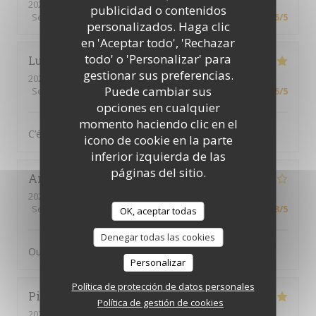
2026-03-28
- 12:15 - Invitados 2
publicidad o contenidos
Servicio
:
5
/5
Ambiente
:
3
/5
Menú
:
5
/5
Calidad / Precio
:
5
/5
personalizados. Haga clic
en 'Aceptar todo', 'Rechazar
todo' o 'Personalizar' para
Lucie
B
gestionar sus preferencias.
2026-03-26
- 12:00 - Invitados 2
Puede cambiar sus
Servicio
:
5
/5
Ambiente
:
5
/5
Menú
:
5
/5
Calidad / Precio
:
5
/5
opciones en cualquier
momento haciendo clic en el
C’était très bon, comme d’habitude !
icono de cookie en la parte
inferior izquierda de las
páginas del sitio.
Annick
C
2026-03-21
- 13:15 - Invitados 3
Servicio
:
4
/5
Ambiente
:
3
/5
Menú
:
3
/5
Calidad / Precio
:
3
/5
OK, aceptar todas
Denegar todas las cookies
Oui
Personalizar
Política de protección de datos personales
Pierre
B
Política de gestión de cookies
2026-02-28
- 19:15 - Invitados 3