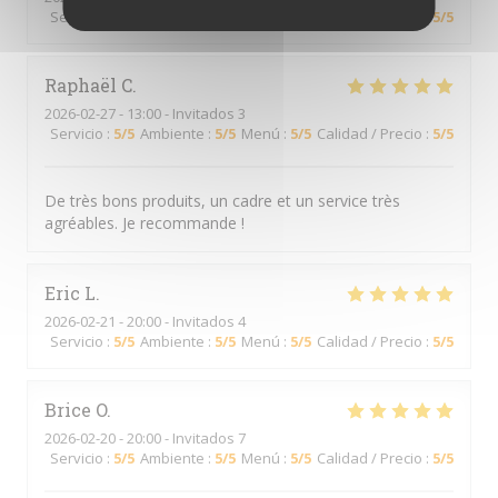
Servicio
:
5
/5
Ambiente
:
5
/5
Menú
:
5
/5
Calidad / Precio
:
5
/5
Raphaël
C
2026-02-27
- 13:00 - Invitados 3
Servicio
:
5
/5
Ambiente
:
5
/5
Menú
:
5
/5
Calidad / Precio
:
5
/5
De très bons produits, un cadre et un service très
agréables. Je recommande !
Eric
L
2026-02-21
- 20:00 - Invitados 4
Servicio
:
5
/5
Ambiente
:
5
/5
Menú
:
5
/5
Calidad / Precio
:
5
/5
Brice
O
2026-02-20
- 20:00 - Invitados 7
Servicio
:
5
/5
Ambiente
:
5
/5
Menú
:
5
/5
Calidad / Precio
:
5
/5