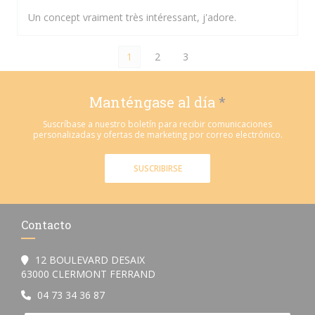
Un concept vraiment très intéressant, j'adore.
1
2
3
Manténgase al día
*
Suscríbase a nuestro boletín para recibir comunicaciones
personalizadas y ofertas de marketing por correo electrónico.
SUSCRIBIRSE
Contacto
12 BOULEVARD DESAIX
((abre en una nueva ventana))
63000 CLERMONT FERRAND
04 73 34 36 87