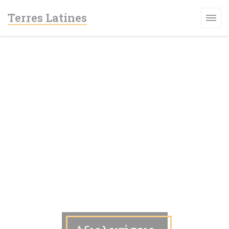
Πίνακας διαχείρισης "Μπισκότων" (Cookies)
Terres Latines