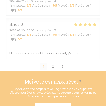
2026-02-21
- 20:00 - καλεσμένοι 4
Υπηρεσία
:
5
/5
Ατμόσφαιρα
:
5
/5
Μενού
:
5
/5
Ποιότητα /
Τιμή
:
5
/5
Brice
O
2026-02-20
- 20:00 - καλεσμένοι 7
Υπηρεσία
:
5
/5
Ατμόσφαιρα
:
5
/5
Μενού
:
5
/5
Ποιότητα /
Τιμή
:
5
/5
Un concept vraiment très intéressant, j'adore.
1
2
3
Μείνετε ενημερωμένοι
*
Εγγραφείτε στο ενημερωτικό μας δελτίο για να λαμβάνετε
εξατομικευμένες επικοινωνίες και προσφορές μάρκετινγκ μέσω
ηλεκτρονικού ταχυδρομείου από εμάς.