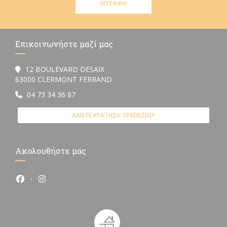
ΕΓΓΡΑΦΉ
Επικοινωνήστε μαζί μας
12 BOULEVARD DESAIX
((ανοίγει σε νέο παράθυρο))
63000 CLERMONT FERRAND
04 73 34 36 87
ΚΆΝΤΕ ΚΡΆΤΗΣΗ ΤΡΑΠΕΖΙΟΎ
Ακολουθήστε μας
Facebook ((ανοίγει σε νέο παράθυρο))
Instagram ((ανοίγει σε νέο παράθυρο))