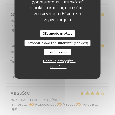
χρησιμοποιεί "μπισκότα"
(cookies) και σας επιτρέπει
να ελέγξετε τι θέλετε να
Muriel
D
ενεργοποιήσετε
2026-03-28
- 12:15 - καλεσμένοι 2
Υπηρεσία
:
5
/5
Ατμόσφαιρα
:
3
/5
Μενού
:
5
/5
Ποιότητα /
Τιμή
:
5
/5
OK, αποδοχή όλων
Απόρριψε όλα τα "μπισκότα" (cookies)
Lucie
B
2026-03-26
- 12:00 - καλεσμένοι 2
Εξατομίκευση
Υπηρεσία
:
5
/5
Ατμόσφαιρα
:
5
/5
Μενού
:
5
/5
Ποιότητα /
Πολιτική απορρήτου
Τιμή
:
5
/5
undefined
C’était très bon, comme d’habitude !
Annick
C
2026-03-21
- 13:15 - καλεσμένοι 3
Υπηρεσία
:
4
/5
Ατμόσφαιρα
:
3
/5
Μενού
:
3
/5
Ποιότητα /
Τιμή
:
3
/5