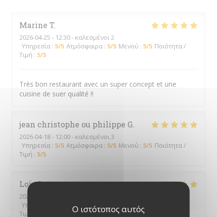
Marine
T
2026-04-25
- 12:30 - καλεσμένοι 2
Υπηρεσία
:
5
/5
Ατμόσφαιρα
:
5
/5
Μενού
:
5
/5
Ποιότητα /
Τιμή
:
5
/5
Très bon restaurant avec un super concept et une
cuisine de suer qualité !!
jean christophe ou philippe
G
2026-04-18
- 12:00 - καλεσμένοι 3
Υπηρεσία
:
5
/5
Ατμόσφαιρα
:
5
/5
Μενού
:
5
/5
Ποιότητα /
Τιμή
:
5
/5
Loïc
L
2026-03-27
- 20:00 - καλεσμένοι 2
Υπηρεσία
:
5
/5
Ατμόσφαιρα
:
5
/5
Μενού
:
5
/5
Ποιότητα /
Ο ιστότοπος αυτός
Τιμή
:
5
/5