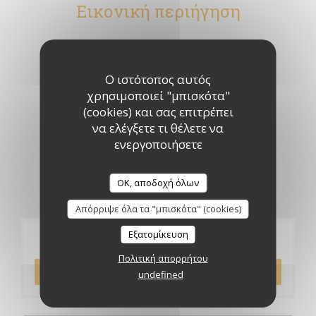
Εικονική περιήγηση
Ο ιστότοπος αυτός
χρησιμοποιεί "μπισκότα"
(cookies) και σας επιτρέπει
να ελέγξετε τι θέλετε να
ενεργοποιήσετε
OK, αποδοχή όλων
Απόρριψε όλα τα "μπισκότα" (cookies)
Εξατομίκευση
Κράτηση
Πολιτική απορρήτου
ΚΆΝΤΕ ΚΡΆΤΗΣΗ ΤΡΑΠΕΖΙΟΎ
undefined