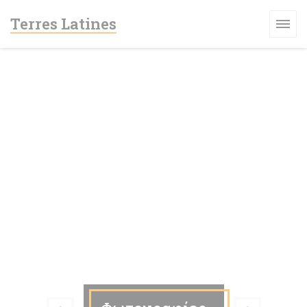
Πίνακας διαχείρισης "Μπισκότων" (Cookies)
Terres Latines