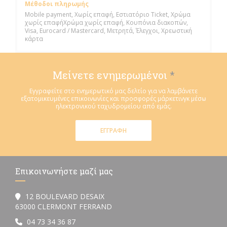
Μέθοδοι πληρωμής
Mobile payment, Χωρίς επαφή, Εστιατόριο Ticket, Χρώμα
χωρίς επαφήΧρώμα χωρίς επαφή, Κουπόνια διακοπών,
Visa, Eurocard / Mastercard, Μετρητά, Έλεγχοι, Χρεωστική
κάρτα
Μείνετε ενημερωμένοι
*
Εγγραφείτε στο ενημερωτικό μας δελτίο για να λαμβάνετε
εξατομικευμένες επικοινωνίες και προσφορές μάρκετινγκ μέσω
ηλεκτρονικού ταχυδρομείου από εμάς.
ΕΓΓΡΑΦΉ
Επικοινωνήστε μαζί μας
12 BOULEVARD DESAIX
((ανοίγει σε νέο παράθυρο))
63000 CLERMONT FERRAND
04 73 34 36 87