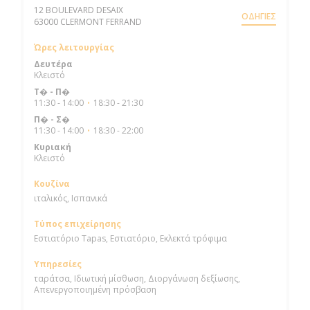
12 BOULEVARD DESAIX
ΟΔΗΓΊΕΣ
((ανοίγει σε νέο παράθυρο))
63000 CLERMONT FERRAND
Ώρες λειτουργίας
Δευτέρα
Κλειστό
Τ�
-
Π�
11:30 - 14:00
18:30 - 21:30
•
Π�
-
Σ�
11:30 - 14:00
18:30 - 22:00
•
Κυριακή
Κλειστό
Κουζίνα
ιταλικός, Ισπανικά
Τύπος επιχείρησης
Εστιατόριο Tapas, Εστιατόριο, Εκλεκτά τρόφιμα
Υπηρεσίες
ταράτσα, Ιδιωτική μίσθωση, Διοργάνωση δεξίωσης,
Απενεργοποιημένη πρόσβαση