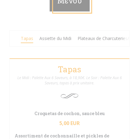
Μενού
Tapas
Assiette du Midi
Plateaux de Charcuteries/Fro
Tapas
Le Midi : Palette Aux 6 Saveurs, à 18,90€. Le Soir : Palette Aux 6
Saveurs, tapas à prix unitaire.
Croquetas de cochon, sauce bleu
5,00 EUR
Assortiment de cochonnaille et pickles de