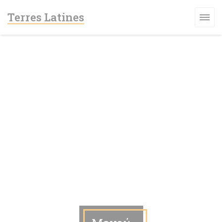
Πίνακας διαχείρισης "Μπισκότων" (Cookies)
Terres Latines