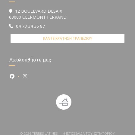
12 BOULEVARD DESAIX
((ανοίγει σε νέο παράθυρο))
63000 CLERMONT FERRAND
04 73 34 36 87
ΚΆΝΤΕ ΚΡΆΤΗΣΗ ΤΡΑΠΕΖΙΟΎ
Ακολουθήστε μας
Facebook ((ανοίγει σε νέο παράθυρο))
Instagram ((ανοίγει σε νέο παράθυρο))
© 2026 TERRES LATINES — Η ΙΣΤΟΣΕΛΊΔΑ ΤΟΥ ΕΣΤΙΑΤΟΡΊΟΥ