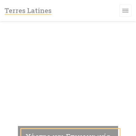
Πίνακας διαχείρισης "Μπισκότων" (Cookies)
Terres Latines