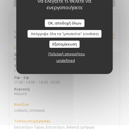
να ελέγξετε τι θέλετε να
ενεργοποιήσετε
Γενικές πληροφορίες
OK, αποδοχή όλων
12 BOULEVARD DESAIX
Απόρριψε όλα τα "μπισκότα" (cookies)
ΟΔΗΓΊΕΣ
((ανοίγει σε νέο παράθυρο))
63000 CLERMONT FERRAND
Εξατομίκευση
Ώρες λειτουργίας
Πολιτική απορρήτου
Δευτέρα
Κλειστό
undefined
Τ�
-
Π�
11:30 - 14:00
18:30 - 21:30
•
Π�
-
Σ�
11:30 - 14:00
18:30 - 22:00
•
Κυριακή
Κλειστό
Κουζίνα
ιταλικός, Ισπανικά
Τύπος επιχείρησης
Εστιατόριο Tapas, Εστιατόριο, Εκλεκτά τρόφιμα