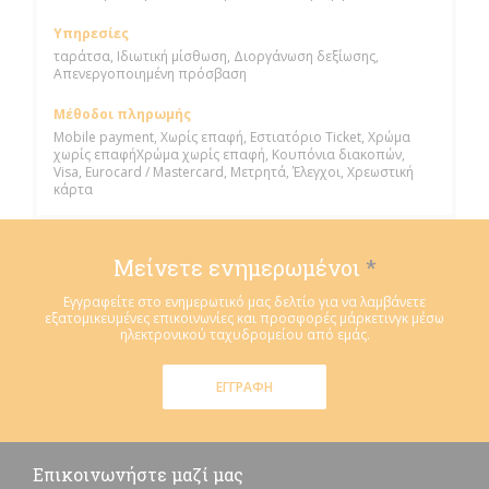
Υπηρεσίες
ταράτσα, Ιδιωτική μίσθωση, Διοργάνωση δεξίωσης,
Απενεργοποιημένη πρόσβαση
Μέθοδοι πληρωμής
Mobile payment, Χωρίς επαφή, Εστιατόριο Ticket, Χρώμα
χωρίς επαφήΧρώμα χωρίς επαφή, Κουπόνια διακοπών,
Visa, Eurocard / Mastercard, Μετρητά, Έλεγχοι, Χρεωστική
κάρτα
Μείνετε ενημερωμένοι
*
Εγγραφείτε στο ενημερωτικό μας δελτίο για να λαμβάνετε
εξατομικευμένες επικοινωνίες και προσφορές μάρκετινγκ μέσω
ηλεκτρονικού ταχυδρομείου από εμάς.
ΕΓΓΡΑΦΉ
Επικοινωνήστε μαζί μας