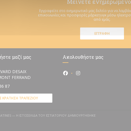
Μείνετε ενημερωμένο
Εγγραφείτε στο ενημερωτικό μας δελτίο για να λαμβάν
επικοινωνίες και προσφορές μάρκετινγκ μέσω ηλεκτρ
από εμάς.
ΕΓΓΡΑΦΉ
ήστε μαζί μας
Ακολουθήστε μας
VARD DESAIX
Facebook ((ανοίγει σε νέο πα
Instagram ((ανοίγει σε 
((ανοίγει σε νέο παράθυρο))
RMONT FERRAND
36 87
Ε ΚΡΆΤΗΣΗ ΤΡΑΠΕΖΙΟΎ
 LATINES — Η ΙΣΤΟΣΕΛΊΔΑ ΤΟΥ ΕΣΤΙΑΤΟΡΊΟΥ ΔΗΜΙΟΥΡΓΉΘΗΚΕ
ΑΝΟΊΓΕΙ ΣΕ ΝΈΟ ΠΑΡΆΘΥΡΟ))