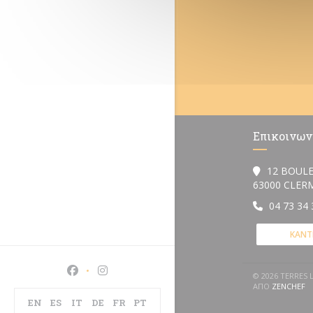
Επικοινων
12 BOULE
63000 CLE
04 73 34 
ΚΆΝΤ
Facebook ((ανοίγει σε νέο παράθυρο))
Instagram ((ανοίγει σε νέο παράθυρο))
© 2026 TERRES
((
ΑΠΌ
ZENCHEF
EN
ES
IT
DE
FR
PT