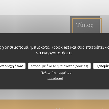
Τύπος
 χρησιμοποιεί "μπισκότα" (cookies) και σας επιτρέπει να 
να ενεργοποιήσετε
Merci à "Le petit gourmet"
18/12/2014
 αποδοχή όλων
Απόρριψε όλα τα "μπισκότα" (cookies)
Εξατομί
Πολιτική απορρήτου
((ΑΝΟΊΓΕΙ ΣΕ ΝΈΟ ΠΑΡΆΘΥΡΟ))
ΔΙΑΒΆΣΤΕ ΤΟ ΆΡΘΡΟ
undefined