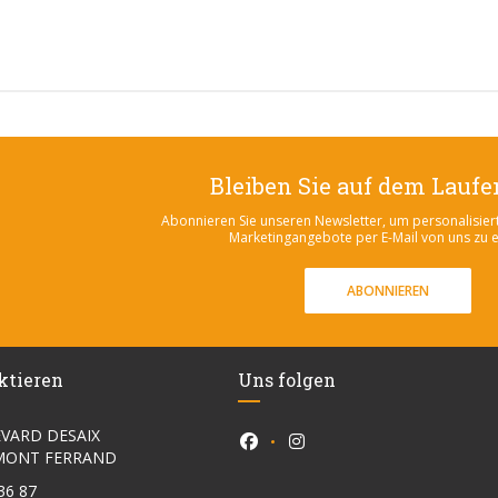
Bleiben Sie auf dem Lauf
Abonnieren Sie unseren Newsletter, um personalisier
Marketingangebote per E-Mail von uns zu e
ABONNIEREN
ktieren
Uns folgen
VARD DESAIX
Facebook ((öffnet ein neues F
Instagram ((öffnet ein n
((öffnet ein neues Fenster))
RMONT FERRAND
36 87