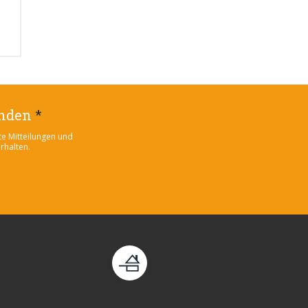
enden
*
te Mitteilungen und
rhalten.
enster))
eues Fenster))