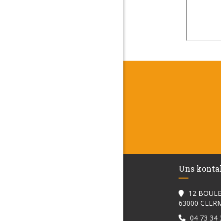
Uns konta
12 BOULE
63000 CLE
04 73 34 